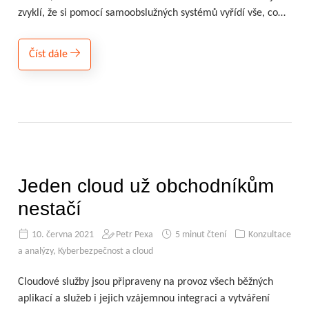
zvyklí, že si pomocí samoobslužných systémů vyřídí vše, co…
Číst dále
Jeden cloud už obchodníkům
nestačí
10. června 2021
Petr Pexa
5 minut čtení
Konzultace
a analýzy
,
Kyberbezpečnost a cloud
Cloudové služby jsou připraveny na provoz všech běžných
aplikací a služeb i jejich vzájemnou integraci a vytváření