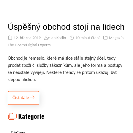
Úspěšný obchod stojí na lidech
12. března 2019
Jan Kotlín
10 minut čtení
Magazín
The Doers/Digital Experts
Obchod je řemeslo, které má sice stále stejný účel, tedy
prodat zboží či služby zákazníkům, ale jeho forma a postupy
se neustále vyvíjejí. Některé trendy se přitom ukazují být
slepou uličkou.
Číst dále
Kategorie