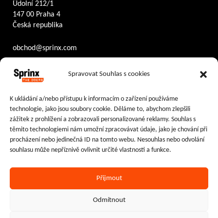
Údolní 212/1
147 00 Praha 4
Česká republika
obchod@sprinx.com
Otevírací doba recepce:
Spravovat Souhlas s cookies
PO – ČT
8:30 – 17:30
PÁ
8:30 – 16:30
K ukládání a/nebo přístupu k informacím o zařízení používáme
technologie, jako jsou soubory cookie. Děláme to, abychom zlepšili
Sledujte nás na:
zážitek z prohlížení a zobrazovali personalizované reklamy. Souhlas s
těmito technologiemi nám umožní zpracovávat údaje, jako je chování při
Facebook
Instagram
LinkedIn
procházení nebo jedinečná ID na tomto webu. Nesouhlas nebo odvolání
souhlasu může nepříznivě ovlivnit určité vlastnosti a funkce.
Přijmout
Ochrana osobních údajů
|
Cookies
Odmítnout
2024–2026 © Sprinx Systems, a.s.