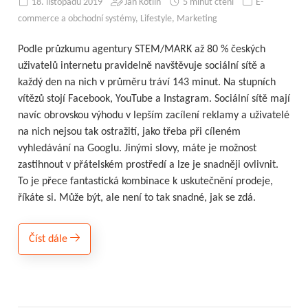
18. listopadu 2019
Jan Kotlín
5 minut čtení
E-
commerce a obchodní systémy
,
Lifestyle
,
Marketing
Podle průzkumu agentury STEM/MARK až 80 % českých
uživatelů internetu pravidelně navštěvuje sociální sítě a
každý den na nich v průměru tráví 143 minut. Na stupních
vítězů stojí Facebook, YouTube a Instagram. Sociální sítě mají
navíc obrovskou výhodu v lepším zacílení reklamy a uživatelé
na nich nejsou tak ostražití, jako třeba při cíleném
vyhledávání na Googlu. Jinými slovy, máte je možnost
zastihnout v přátelském prostředí a lze je snadněji ovlivnit.
To je přece fantastická kombinace k uskutečnění prodeje,
říkáte si. Může být, ale není to tak snadné, jak se zdá.
Číst dále