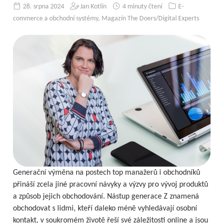
28. srpna 2024
Jan Kotlín
4 minuty čtení
E-
commerce a obchodní systémy
,
Magazín The Doers/Digital Experts
Generační výměna na postech top manažerů i obchodníků
přináší zcela jiné pracovní návyky a výzvy pro vývoj produktů
a způsob jejich obchodování. Nástup generace Z znamená
obchodovat s lidmi, kteří daleko méně vyhledávají osobní
kontakt, v soukromém životě řeší své záležitosti online a jsou