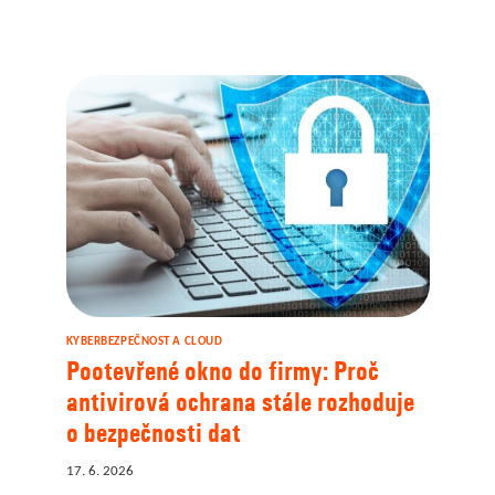
ČESKÉ
FIRMY
MÍŘÍ
KAŽDOU
HODINU
14
KYBERÚTOKŮ
KYBERBEZPEČNOST A CLOUD
Pootevřené okno do firmy: Proč
antivirová ochrana stále rozhoduje
o bezpečnosti dat
17. 6. 2026