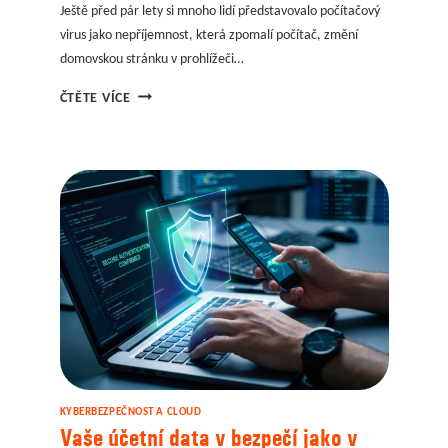
Ještě před pár lety si mnoho lidí představovalo počítačový
virus jako nepříjemnost, která zpomalí počítač, změní
domovskou stránku v prohlížeči…
POOTEVŘENÉ
ČTĚTE VÍCE
OKNO
DO
FIRMY:
PROČ
ANTIVIROVÁ
OCHRANA
STÁLE
ROZHODUJE
O
BEZPEČNOSTI
DAT
KYBERBEZPEČNOST A CLOUD
Vaše účetní data v bezpečí jako v