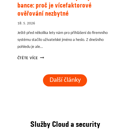
bance: proč je vícefaktorové
ověřování nezbytné
18. 5. 2026
Ještě před několika lety nám pro přihlášení do firemního
systému stačilo uživatelské jméno a heslo. Z dnešního
pohledu je ale…
VAŠE
ČTĚTE VÍCE
ÚČETNÍ
DATA
V
Další články
BEZPEČÍ
JAKO
V
BANCE:
PROČ
JE
Služby Cloud a security
VÍCEFAKTOROVÉ