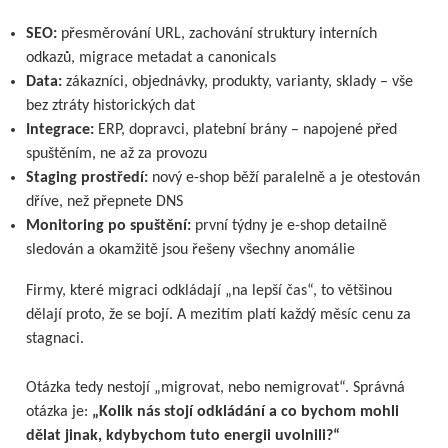
SEO:
přesměrování URL, zachování struktury interních
odkazů, migrace metadat a canonicals
Data:
zákazníci, objednávky, produkty, varianty, sklady – vše
bez ztráty historických dat
Integrace:
ERP, dopravci, platební brány – napojené před
spuštěním, ne až za provozu
Staging prostředí:
nový e-shop běží paralelně a je otestován
dříve, než přepnete DNS
Monitoring po spuštění:
první týdny je e-shop detailně
sledován a okamžitě jsou řešeny všechny anomálie
Firmy, které migraci odkládají „na lepší čas“, to většinou
dělají proto, že se bojí. A mezitím platí každý měsíc cenu za
stagnaci.
Otázka tedy nestojí „migrovat, nebo nemigrovat“. Správná
otázka je:
„Kolik nás stojí odkládání a co bychom mohli
dělat jinak, kdybychom tuto energii uvolnili?“