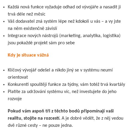
Každá nová funkce vyžaduje odhad od vývojáře a nasadit ji
trvá déle než měsíc
Váš dodavatel zná systém lépe než kdokoli u vás – a vy jste
na něm existenčně závislí
Integrace nových nástrojů (marketing, analytika, logistika)
jsou pokaždé projekt sám pro sebe
Kdy je situace vážná
Klíčový vývojář odešel a nikdo jiný se v systému neumí
orientovat
Konkurenti spouštějí funkce za týdny, vám totéž trvá kvartály
Platíte za udržování systému víc, než investujete do jeho
rozvoje
Pokud vám aspoň tři z těchto bodů připomínají vaši
realitu, stojíte na rozcestí.
A je dobré vědět, že z něj vedou
dvě různé cesty – ne pouze jedna.