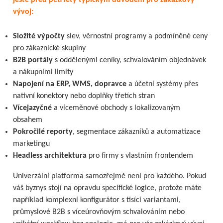
vývoj:
Složité výpočty
slev, věrnostní programy a podmíněné ceny
pro zákaznické skupiny
B2B portály
s oddělenými ceníky, schvalováním objednávek
a nákupními limity
Napojení na ERP, WMS, dopravce
a účetní systémy přes
nativní konektory nebo doplňky třetích stran
Vícejazyčné
a víceměnové obchody s lokalizovaným
obsahem
Pokročilé reporty
, segmentace zákazníků a automatizace
marketingu
Headless architektura
pro firmy s vlastním frontendem
Univerzální platforma samozřejmě není pro každého. Pokud
váš byznys stojí na opravdu specifické logice, protože máte
například komplexní konfigurátor s tisíci variantami,
průmyslové B2B s víceúrovňovým schvalováním nebo