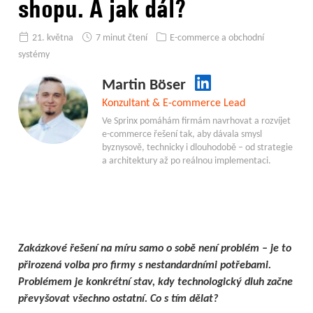
shopu. A jak dál?
21. května
7 minut čtení
E-commerce a obchodní
systémy
Martin Böser
Konzultant & E-commerce Lead
Ve Sprinx pomáhám firmám navrhovat a rozvíjet
e-commerce řešení tak, aby dávala smysl
byznysově, technicky i dlouhodobě – od strategie
a architektury až po reálnou implementaci.
Zakázkové řešení na míru samo o sobě není problém – je to
přirozená volba pro firmy s nestandardními potřebami.
Problémem je konkrétní stav, kdy technologický dluh začne
převyšovat všechno ostatní. Co s tím dělat?