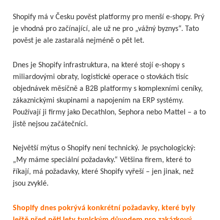
Shopify má v Česku pověst platformy pro menší e-shopy. Prý
je vhodná pro začínající, ale už ne pro „vážný byznys“. Tato
pověst je ale zastaralá nejméně o pět let.
Dnes je Shopify infrastruktura, na které stojí e-shopy s
miliardovými obraty, logistické operace o stovkách tisíc
objednávek měsíčně a B2B platformy s komplexními ceníky,
zákaznickými skupinami a napojením na ERP systémy.
Používají ji firmy jako Decathlon, Sephora nebo Mattel – a to
jistě nejsou začátečníci.
Největší mýtus o Shopify není technický. Je psychologický:
„My máme speciální požadavky.“ Většina firem, které to
říkají, má požadavky, které Shopify vyřeší – jen jinak, než
jsou zvyklé.
Shopify dnes pokrývá konkrétní požadavky, které byly
ještě před pěti lety typickým důvodem pro zakázkový