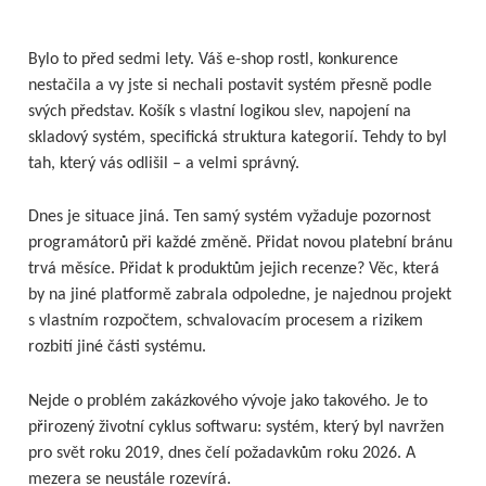
Bylo to před sedmi lety. Váš e-shop rostl, konkurence
nestačila a vy jste si nechali postavit systém přesně podle
svých představ. Košík s vlastní logikou slev, napojení na
skladový systém, specifická struktura kategorií. Tehdy to byl
tah, který vás odlišil – a velmi správný.
Dnes je situace jiná. Ten samý systém vyžaduje pozornost
programátorů při každé změně. Přidat novou platební bránu
trvá měsíce. Přidat k produktům jejich recenze? Věc, která
by na jiné platformě zabrala odpoledne, je najednou projekt
s vlastním rozpočtem, schvalovacím procesem a rizikem
rozbití jiné části systému.
Nejde o problém zakázkového vývoje jako takového. Je to
přirozený životní cyklus softwaru: systém, který byl navržen
pro svět roku 2019, dnes čelí požadavkům roku 2026. A
mezera se neustále rozevírá.