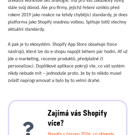
unikátní workflow bez analogie, má pro vás zakázkový vývoj
stále svůj důvod. Ale pro firmy, jejichž řešení vzniklo před
rokem 2019 jako reakce na tehdy chybějící standardy, je dnes
platforma jako Shopify snadnou volbou. Splňuje totiž všechny
aktuální standardy.
A pak je tu ekosystém. Shopify App Store obsahuje tisíce
nástrojů, které lze do e-shopu napojit během pár hodin. Ať už
jde o marketing, recenze produktů, předplatné či
personalizaci. Doplňkové aplikace pokryjí vše, co váš systém
nikdy nebude mít – jednoduše proto, že by to někdo musel
zvlášť naprogramovat a bylo by to velmi drahé.
Zajímá vás Shopify
více?
Shopify v červnu 2026: co přinesly