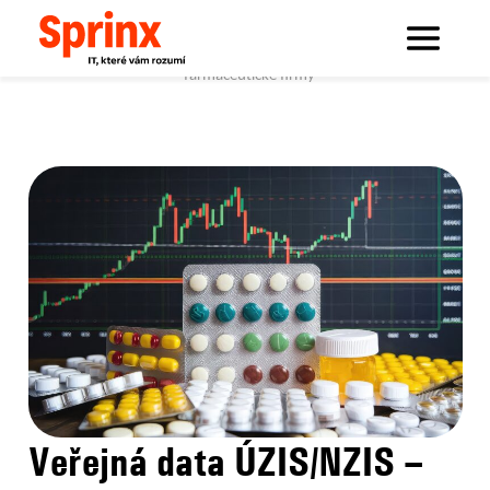
Sprinx.com
Sprinx bloguje
Veřejná data ÚZIS/NZIS – pomocník pro malé i velké
farmaceutické firmy
Veřejná data ÚZIS/NZIS –