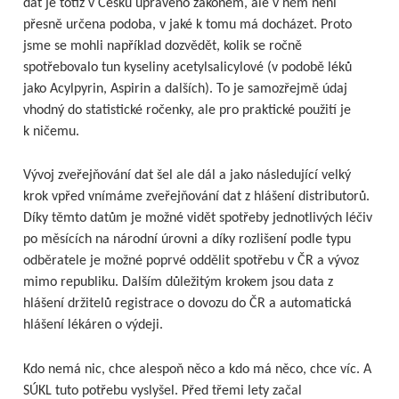
dat je totiž v Česku upraveno zákonem, ale v něm není
přesně určena podoba, v jaké k tomu má docházet. Proto
jsme se mohli například dozvědět, kolik se ročně
spotřebovalo tun kyseliny acetylsalicylové (v podobě léků
jako Acylpyrin, Aspirin a dalších). To je samozřejmě údaj
vhodný do statistické ročenky, ale pro praktické použití je
k ničemu.
Vývoj zveřejňování dat šel ale dál a jako následující velký
krok vpřed vnímáme zveřejňování dat z hlášení distributorů.
Díky těmto datům je možné vidět spotřeby jednotlivých léčiv
po měsících na národní úrovni a díky rozlišení podle typu
odběratele je možné poprvé oddělit spotřebu v ČR a vývoz
mimo republiku. Dalším důležitým krokem jsou data z
hlášení držitelů registrace o dovozu do ČR a automatická
hlášení lékáren o výdeji.
Kdo nemá nic, chce alespoň něco a kdo má něco, chce víc. A
SÚKL tuto potřebu vyslyšel. Před třemi lety začal