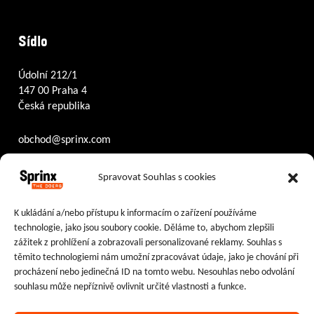
Sídlo
Údolní 212/1
147 00 Praha 4
Česká republika
obchod@sprinx.com
Otevírací doba recepce:
Spravovat Souhlas s cookies
PO – ČT
8:30 – 17:30
PÁ
8:30 – 16:30
K ukládání a/nebo přístupu k informacím o zařízení používáme
technologie, jako jsou soubory cookie. Děláme to, abychom zlepšili
Sledujte nás na:
zážitek z prohlížení a zobrazovali personalizované reklamy. Souhlas s
těmito technologiemi nám umožní zpracovávat údaje, jako je chování při
Facebook
Instagram
LinkedIn
procházení nebo jedinečná ID na tomto webu. Nesouhlas nebo odvolání
souhlasu může nepříznivě ovlivnit určité vlastnosti a funkce.