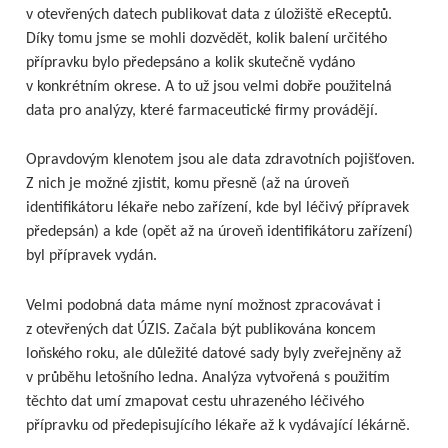
v otevřených datech publikovat data z úložiště eReceptů.
Díky tomu jsme se mohli dozvědět, kolik balení určitého
přípravku bylo předepsáno a kolik skutečně vydáno
v konkrétním okrese. A to už jsou velmi dobře použitelná
data pro analýzy, které farmaceutické firmy provádějí.
Opravdovým klenotem jsou ale data zdravotních pojišťoven.
Z nich je možné zjistit, komu přesně (až na úroveň
identifikátoru lékaře nebo zařízení, kde byl léčivý přípravek
předepsán) a kde (opět až na úroveň identifikátoru zařízení)
byl přípravek vydán.
Velmi podobná data máme nyní možnost zpracovávat i
z otevřených dat ÚZIS. Začala být publikována koncem
loňského roku, ale důležité datové sady byly zveřejněny až
v průběhu letošního ledna. Analýza vytvořená s použitím
těchto dat umí zmapovat cestu uhrazeného léčivého
přípravku od předepisujícího lékaře až k vydávající lékárně.