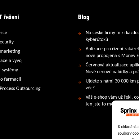
T řešení
Blog
rce
Na české firmy míří každo
kyberútoků
ecurity
Aplikace pro řízení zakáze
 marketing
nově propojena s Money 
tace a vývoj
Červnová aktualizace apli
 systémy
Nové cenové nabídky a prá
ro farmacii
Ujdete s námi 30 000 km 
věc?
 Process Outsourcing
Váš e-shop vám už řekl, co
Jen jste to možná neslyšeli
K ukládání a
soubory cook