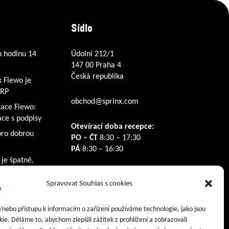
Sídlo
u hodinu 14
Údolní 212/1
147 00 Praha 4
Česká republika
k Fiewo je
ERP
obchod@sprinx.com
kace Fiewo:
ce s podpisy
Otevírací doba recepce:
pro dobrou
PO – ČT
8:30 – 17:30
PÁ
8:30 – 16:30
 je špatně.
Sledujte nás na:
Spravovat Souhlas s cookies
Facebook
Instagram
LinkedIn
/nebo přístupu k informacím o zařízení používáme technologie, jako jsou
ie. Děláme to, abychom zlepšili zážitek z prohlížení a zobrazovali