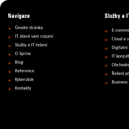
Navigace
Služby a I
Úvodní stránka
E-comme
IT, které vám rozumí
Cloud a s
Služby a IT řešení
Digitální
O Sprinx
IT konzul
Blog
Obchodní
Reference
Řešení p
Kyberútok
Business
Kontakty