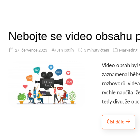
Nebojte se video obsahu p
27. července 2023
Jan Kotlín
3 minuty čtení
Marketing
Video obsah byl 
zaznamenal běhe
rozhovorů, videa 
rychle naučila, ž
tedy divu, že obc
Číst dále