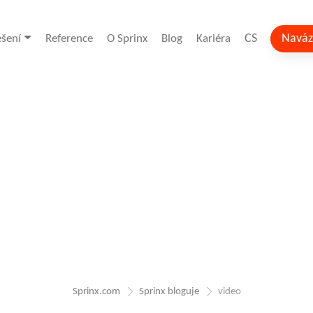
CS
Naváz
ešení
Reference
O Sprinx
Blog
Kariéra
Sprinx.com
Sprinx bloguje
video