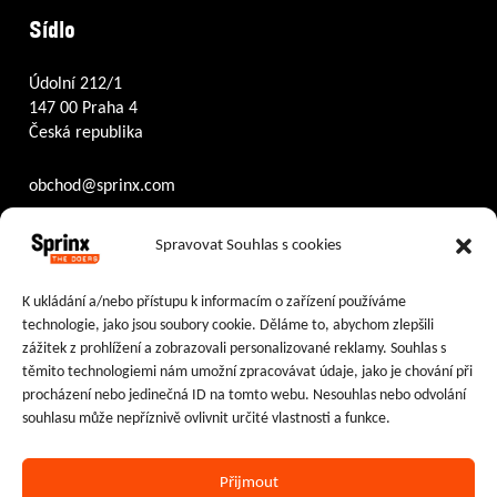
Sídlo
Údolní 212/1
147 00 Praha 4
Česká republika
obchod@sprinx.com
Otevírací doba recepce:
Spravovat Souhlas s cookies
PO – ČT
8:30 – 17:30
PÁ
8:30 – 16:30
K ukládání a/nebo přístupu k informacím o zařízení používáme
technologie, jako jsou soubory cookie. Děláme to, abychom zlepšili
Sledujte nás na:
zážitek z prohlížení a zobrazovali personalizované reklamy. Souhlas s
těmito technologiemi nám umožní zpracovávat údaje, jako je chování při
Facebook
Instagram
LinkedIn
procházení nebo jedinečná ID na tomto webu. Nesouhlas nebo odvolání
souhlasu může nepříznivě ovlivnit určité vlastnosti a funkce.
Přijmout