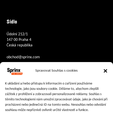
Sídlo
Údolní 212/1
147 00 Praha 4
Česká republika
obchod@sprinx.com
Otevírací doba recepce:
Spravovat Souhlas s cookies
PO – ČT
8:30 – 17:30
PÁ
8:30 – 16:30
K ukládání a/nebo přístupu k informacím o zařízení používáme
technologie, jako jsou soubory cookie. Děláme to, abychom zlepšili
Sledujte nás na:
zážitek z prohlížení a zobrazovali personalizované reklamy. Souhlas s
těmito technologiemi nám umožní zpracovávat údaje, jako je chování při
Facebook
Instagram
LinkedIn
procházení nebo jedinečná ID na tomto webu. Nesouhlas nebo odvolání
souhlasu může nepříznivě ovlivnit určité vlastnosti a funkce.