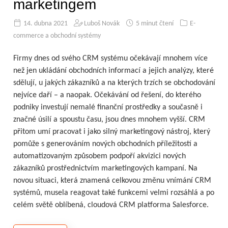
marketingem
14. dubna 2021
Luboš Novák
5 minut čtení
E-
commerce a obchodní systémy
Firmy dnes od svého CRM systému očekávají mnohem více
než jen ukládání obchodních informací a jejich analýzy, které
sdělují, u jakých zákazníků a na kterých trzích se obchodování
nejvíce daří – a naopak. Očekávání od řešení, do kterého
podniky investují nemalé finanční prostředky a současně i
značné úsilí a spoustu času, jsou dnes mnohem vyšší. CRM
přitom umí pracovat i jako silný marketingový nástroj, který
pomůže s generováním nových obchodních příležitostí a
automatizovaným způsobem podpoří akvizici nových
zákazníků prostřednictvím marketingových kampaní. Na
novou situaci, která znamená celkovou změnu vnímání CRM
systémů, musela reagovat také funkcemi velmi rozsáhlá a po
celém světě oblíbená, cloudová CRM platforma Salesforce.