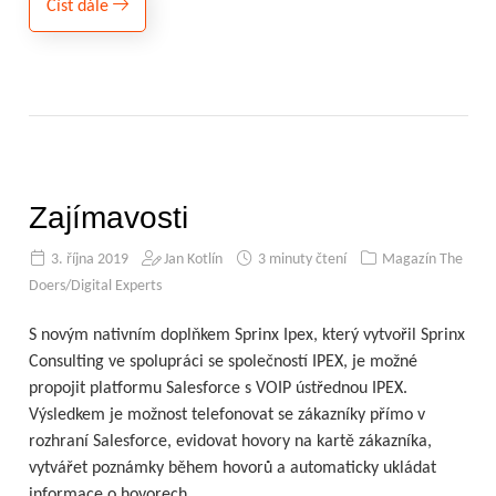
Číst dále
Zajímavosti
3. října 2019
Jan Kotlín
3 minuty čtení
Magazín The
Doers/Digital Experts
S novým nativním doplňkem Sprinx Ipex, který vytvořil Sprinx
Consulting ve spolupráci se společností IPEX, je možné
propojit platformu Salesforce s VOIP ústřednou IPEX.
Výsledkem je možnost telefonovat se zákazníky přímo v
rozhraní Salesforce, evidovat hovory na kartě zákazníka,
vytvářet poznámky během hovorů a automaticky ukládat
informace o hovorech.