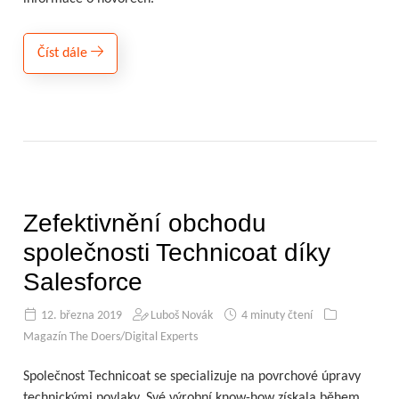
Číst dále
Zefektivnění obchodu
společnosti Technicoat díky
Salesforce
12. března 2019
Luboš Novák
4 minuty čtení
Magazín The Doers/Digital Experts
Společnost Technicoat se specializuje na povrchové úpravy
technickými povlaky. Své výrobní know-how získala během