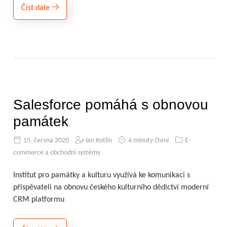
Číst dále
Salesforce pomáhá s obnovou
památek
15. června 2020
Jan Kotlín
4 minuty čtení
E-
commerce a obchodní systémy
Institut pro památky a kulturu využívá ke komunikaci s
přispěvateli na obnovu českého kulturního dědictví moderní
CRM platformu