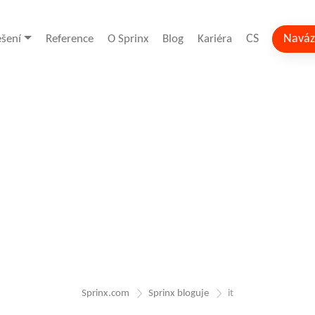
CS
Naváz
ešení
Reference
O Sprinx
Blog
Kariéra
Sprinx.com
Sprinx bloguje
it