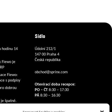
Sídlo
u hodinu 14
Údolní 212/1
147 00 Praha 4
Česká republika
k Fiewo je
ERP
obchod@sprinx.com
kace Fiewo:
ce s podpisy
Otevírací doba recepce:
pro dobrou
PO – ČT
8:30 – 17:30
PÁ
8:30 – 16:30
 je špatně.
Sledujte nás na: