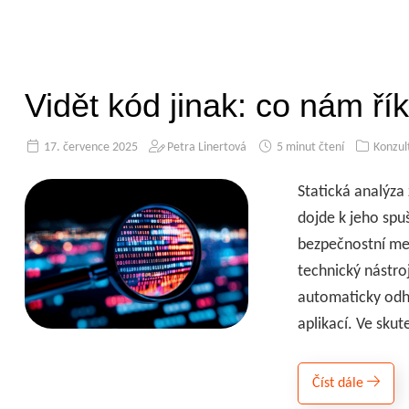
Vidět kód jinak: co nám ří
17. července 2025
Petra Linertová
5 minut čtení
Konzul
Statická analýza
dojde k jeho spuš
bezpečnostní mez
technický nástro
automaticky odhal
aplikací. Ve skut
Číst dále