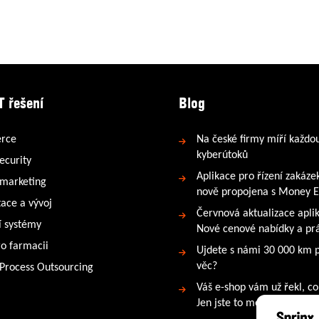
T řešení
Blog
rce
Na české firmy míří každo
kyberútoků
ecurity
Aplikace pro řízení zakáze
 marketing
nově propojena s Money 
tace a vývoj
Červnová aktualizace apli
 systémy
Nové cenové nabídky a prá
ro farmacii
Ujdete s námi 30 000 km 
věc?
 Process Outsourcing
Váš e-shop vám už řekl, co
Jen jste to možná neslyšeli