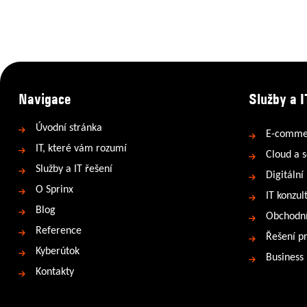
Navigace
Služby a I
Úvodní stránka
E-comme
IT, které vám rozumí
Cloud a s
Služby a IT řešení
Digitální
O Sprinx
IT konzul
Blog
Obchodní
Reference
Řešení p
Kyberútok
Business
Kontakty