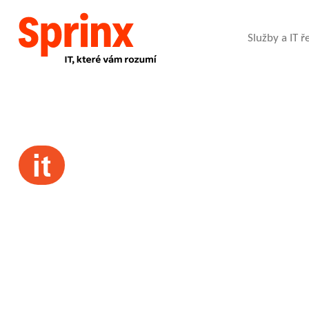
Služby a IT ř
it