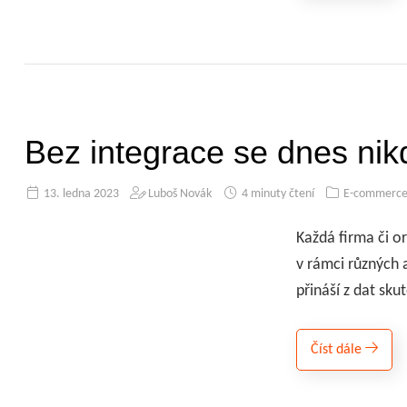
Bez integrace se dnes ni
13. ledna 2023
Luboš Novák
4 minuty čtení
E-commerce 
Každá firma či o
v rámci různých a
přináší z dat sk
Číst dále