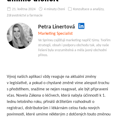
21. května 2024
4 minuty čtení
Konzultace a analýzy
,
Zdravotnictví a farmacie
Petra Linertová
Marketing Specialist
Ve Sprinxu zajišťuji marketing napříč týmy. Tvořím
strategii, obsah i podporu obchodu tak, aby naše
řešení byla srozumitelná a měla jasný obchodní
přínos.
Vývoj našich aplikací vždy reaguje na aktuální změny
v legislativě, a pokud o chystané změně víme alespoň trochu
s předstihem, snažíme se nejen reagovat, ale být připraveni
včas. Novela Zákona o léčivech, která nabyla účinnosti k 1.
lednu letošního roku, přináší držitelům rozhodnutí o
registraci, distributorům i lékárnám celou řadu nových
povinností, které umíme některým z dotčených touto změnou