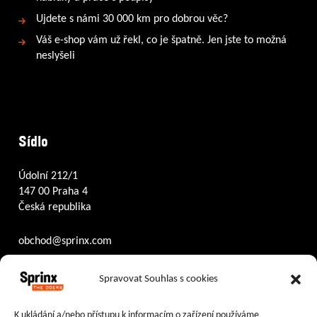
Ujdete s námi 30 000 km pro dobrou věc?
Váš e-shop vám už řekl, co je špatně. Jen jste to možná
neslyšeli
Sídlo
Údolní 212/1
147 00 Praha 4
Česká republika
obchod@sprinx.com
Otevírací doba recepce:
Spravovat Souhlas s cookies
PO – ČT
8:30 – 17:30
PÁ
8:30 – 16:30
K ukládání a/nebo přístupu k informacím o zařízení používáme