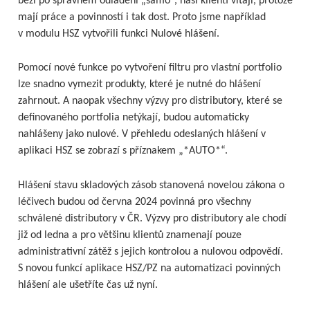
běží po správném odladění „samo“, naši klienti vítají, protože
mají práce a povinností i tak dost. Proto jsme například
v modulu HSZ vytvořili funkci Nulové hlášení.
Pomocí nové funkce po vytvoření filtru pro vlastní portfolio
lze snadno vymezit produkty, které je nutné do hlášení
zahrnout. A naopak všechny výzvy pro distributory, které se
definovaného portfolia netýkají, budou automaticky
nahlášeny jako nulové. V přehledu odeslaných hlášení v
aplikaci HSZ se zobrazí s příznakem „*AUTO*“.
Hlášení stavu skladových zásob stanovená novelou zákona o
léčivech budou od června 2024 povinná pro všechny
schválené distributory v ČR. Výzvy pro distributory ale chodí
již od ledna a pro většinu klientů znamenají pouze
administrativní zátěž s jejich kontrolou a nulovou odpovědí.
S novou funkcí aplikace HSZ/PZ na automatizaci povinných
hlášení ale ušetříte čas už nyní.