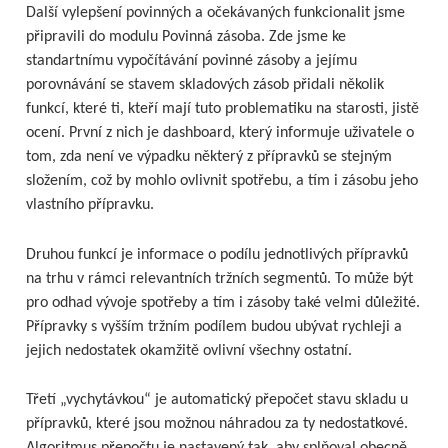
Další vylepšení povinných a očekávaných funkcionalit jsme
připravili do modulu Povinná zásoba. Zde jsme ke
standartnímu vypočítávání povinné zásoby a jejímu
porovnávání se stavem skladových zásob přidali několik
funkcí, které ti, kteří mají tuto problematiku na starosti, jistě
ocení. První z nich je dashboard, který informuje uživatele o
tom, zda není ve výpadku některý z přípravků se stejným
složením, což by mohlo ovlivnit spotřebu, a tím i zásobu jeho
vlastního přípravku.
Druhou funkcí je informace o podílu jednotlivých přípravků
na trhu v rámci relevantních tržních segmentů. To může být
pro odhad vývoje spotřeby a tím i zásoby také velmi důležité.
Přípravky s vyšším tržním podílem budou ubývat rychleji a
jejich nedostatek okamžitě ovlivní všechny ostatní.
Třetí „vychytávkou“ je automatický přepočet stavu skladu u
přípravků, které jsou možnou náhradou za ty nedostatkové.