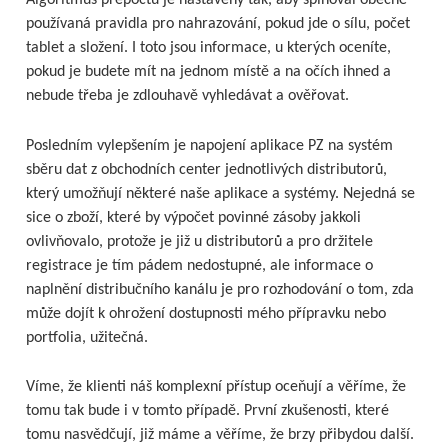
Algoritmus přepočtu je nastavený tak, aby splňoval obecně
používaná pravidla pro nahrazování, pokud jde o sílu, počet
tablet a složení. I toto jsou informace, u kterých oceníte,
pokud je budete mít na jednom místě a na očích ihned a
nebude třeba je zdlouhavě vyhledávat a ověřovat.
Posledním vylepšením je napojení aplikace PZ na systém
sběru dat z obchodních center jednotlivých distributorů,
který umožňují některé naše aplikace a systémy. Nejedná se
sice o zboží, které by výpočet povinné zásoby jakkoli
ovlivňovalo, protože je již u distributorů a pro držitele
registrace je tím pádem nedostupné, ale informace o
naplnění distribučního kanálu je pro rozhodování o tom, zda
může dojít k ohrožení dostupnosti mého přípravku nebo
portfolia, užitečná.
Víme, že klienti náš komplexní přístup oceňují a věříme, že
tomu tak bude i v tomto případě. První zkušenosti, které
tomu nasvědčují, již máme a věříme, že brzy přibydou další.