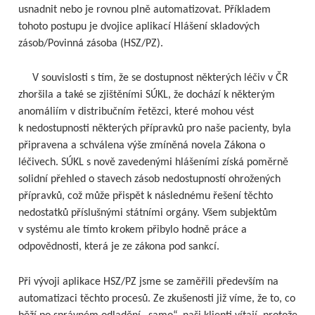
usnadnit nebo je rovnou plně automatizovat. Příkladem
tohoto postupu je dvojice aplikací Hlášení skladových
zásob/Povinná zásoba (HSZ/PZ).
V souvislosti s tím, že se dostupnost některých léčiv v ČR
zhoršila a také se zjištěními SÚKL, že dochází k některým
anomáliím v distribučním řetězci, které mohou vést
k nedostupnosti některých přípravků pro naše pacienty, byla
připravena a schválena výše zmíněná novela Zákona o
léčivech. SÚKL s nově zavedenými hlášeními získá poměrně
solidní přehled o stavech zásob nedostupností ohrožených
přípravků, což může přispět k následnému řešení těchto
nedostatků příslušnými státními orgány. Všem subjektům
v systému ale tímto krokem přibylo hodně práce a
odpovědnosti, která je ze zákona pod sankcí.
Při vývoji aplikace HSZ/PZ jsme se zaměřili především na
automatizaci těchto procesů. Ze zkušenosti již víme, že to, co