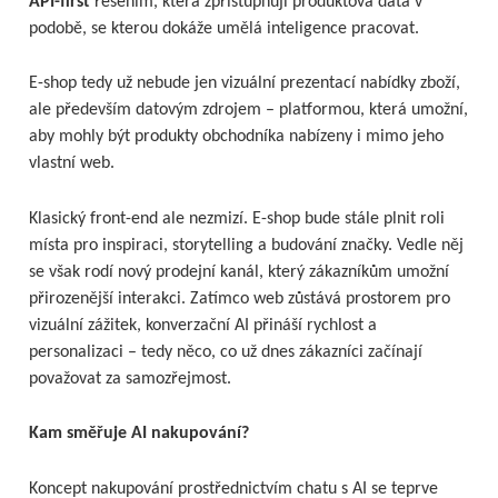
API-first
řešením, která zpřístupňují produktová data v
podobě, se kterou dokáže umělá inteligence pracovat.
E-shop tedy už nebude jen vizuální prezentací nabídky zboží,
ale především datovým zdrojem – platformou, která umožní,
aby mohly být produkty obchodníka nabízeny i mimo jeho
vlastní web.
Klasický front-end ale nezmizí. E-shop bude stále plnit roli
místa pro inspiraci, storytelling a budování značky. Vedle něj
se však rodí nový prodejní kanál, který zákazníkům umožní
přirozenější interakci. Zatímco web zůstává prostorem pro
vizuální zážitek, konverzační AI přináší rychlost a
personalizaci – tedy něco, co už dnes zákazníci začínají
považovat za samozřejmost.
Kam směřuje AI nakupování?
Koncept nakupování prostřednictvím chatu s AI se teprve