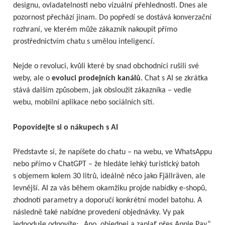
designu, ovladatelnosti nebo vizuální přehlednosti. Dnes ale
pozornost přechází jinam. Do popředí se dostává konverzační
rozhraní, ve kterém může zákazník nakoupit přímo
prostřednictvím chatu s umělou inteligencí.
Nejde o revoluci, kvůli které by snad obchodníci rušili své
weby, ale o
evoluci prodejních kanálů
. Chat s AI se zkrátka
stává dalším způsobem, jak obsloužit zákazníka – vedle
webu, mobilní aplikace nebo sociálních sítí.
Popovídejte si o nákupech s AI
Představte si, že napíšete do chatu – na webu, ve WhatsAppu
nebo přímo v ChatGPT – že hledáte lehký turistický batoh
s objemem kolem 30 litrů, ideálně něco jako Fjällräven, ale
levnější. AI za vás během okamžiku projde nabídky e-shopů,
zhodnotí parametry a doporučí konkrétní model batohu. A
následně také nabídne provedení objednávky. Vy pak
jednoduše odpovíte: „Ano, objednej a zaplať přes Apple Pay.“