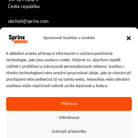
147 00 Praha 4
Česká republika
obchod@sprinx.com
Otevírací doba recepce:
Spravovat Souhlas s cookies
PO – ČT
8:30 – 17:30
PÁ
8:30 – 16:30
K ukládání a/nebo přístupu k informacím o zařízení používáme
technologie, jako jsou soubory cookie. Děláme to, abychom zlepšili
Sledujte nás na:
zážitek z prohlížení a zobrazovali personalizované reklamy. Souhlas s
těmito technologiemi nám umožní zpracovávat údaje, jako je chování při
Facebook
Instagram
LinkedIn
procházení nebo jedinečná ID na tomto webu. Nesouhlas nebo odvolání
souhlasu může nepříznivě ovlivnit určité vlastnosti a funkce.
Přijmout
Ochrana osobních údajů
|
Cookies
Odmítnout
2024–2026 © Sprinx Systems, a.s.
Zobrazit předvolby