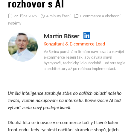
rozhovor s AI
22. října 2025
4 minuty čtení
E-commerce a obchodní
systémy
Martin Böser
Konzultant & E-commerce Lead
Ve Sprinx pomáhám firmám navrhovat a rozvíjet
e-commerce řešení tak, aby dávala smysl
byznysově, technicky i dlouhodobě – od strategie
a architektury až po reálnou implementaci.
Umělá inteligence zasahuje stále do dalších oblastí našeho
života, včetně nakupování na internetu. Konverzační AI teď
vytváří zcela nový prodejní kanál.
Dlouhá léta se inovace v e-commerce točily hlavně kolem
front-endu, tedy rychlosti načítání stránek e-shopů, jejich