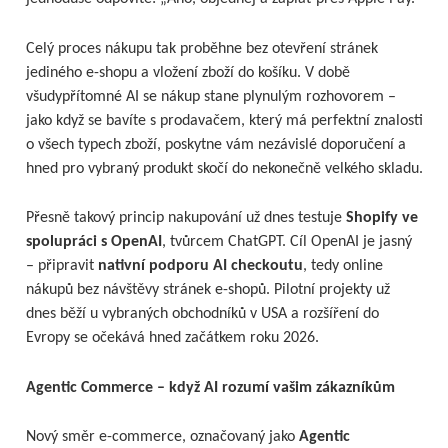
Celý proces nákupu tak proběhne bez otevření stránek
jediného e-shopu a vložení zboží do košíku. V době
všudypřítomné AI se nákup stane plynulým rozhovorem –
jako když se bavíte s prodavačem, který má perfektní znalosti
o všech typech zboží, poskytne vám nezávislé doporučení a
hned pro vybraný produkt skočí do nekonečně velkého skladu.
Přesně takový princip nakupování už dnes testuje
Shopify ve
spolupráci s OpenAI
, tvůrcem ChatGPT. Cíl OpenAI je jasný
– připravit
nativní podporu AI checkoutu
, tedy online
nákupů bez návštěvy stránek e-shopů. Pilotní projekty už
dnes běží u vybraných obchodníků v USA a rozšíření do
Evropy se očekává hned začátkem roku 2026.
Agentic Commerce – když AI rozumí vašim zákazníkům
Nový směr e-commerce, označovaný jako
Agentic