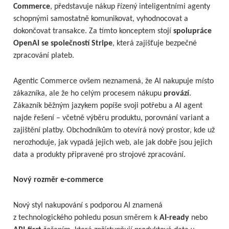
Commerce
, představuje nákup řízený inteligentními agenty
schopnými samostatně komunikovat, vyhodnocovat a
dokončovat transakce. Za tímto konceptem stojí
spolupráce
OpenAI se společností Stripe
, která zajišťuje bezpečné
zpracování plateb.
Agentic Commerce ovšem neznamená, že AI nakupuje místo
zákazníka, ale že ho celým procesem nákupu
provází
.
Zákazník běžným jazykem popíše svoji potřebu a AI agent
najde řešení – včetně výběru produktu, porovnání variant a
zajištění platby. Obchodníkům to otevírá nový prostor, kde už
nerozhoduje, jak vypadá jejich web, ale jak dobře jsou jejich
data a produkty připravené pro strojové zpracování.
Nový rozměr e-commerce
Nový styl nakupování s podporou AI znamená
z technologického pohledu posun směrem k
AI-ready
nebo