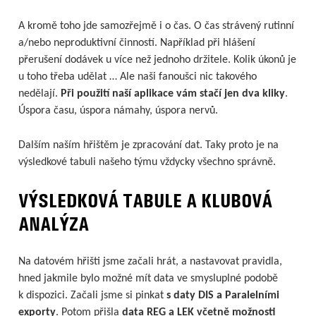
A kromě toho jde samozřejmě i o čas. O čas strávený rutinní
a/nebo neproduktivní činností. Například při hlášení
přerušení dodávek u více než jednoho držitele. Kolik úkonů je
u toho třeba udělat … Ale naši fanoušci nic takového
nedělají.
Při použití naší aplikace vám stačí jen dva kliky
.
Úspora času, úspora námahy, úspora nervů.
Dalším naším hřištěm je zpracování dat. Taky proto je na
výsledkové tabuli našeho týmu vždycky všechno správně.
VÝSLEDKOVÁ TABULE A KLUBOVÁ
ANALÝZA
Na datovém hřišti jsme začali hrát, a nastavovat pravidla,
hned jakmile bylo možné mít data ve smysluplné podobě
k dispozici. Začali jsme si pinkat
s daty DIS a Paralelními
exporty
. Potom přišla
data REG a LEK včetně možnosti