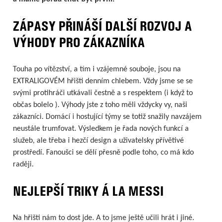
ZÁPASY PŘINÁŠÍ DALŠÍ ROZVOJ A
VÝHODY PRO ZÁKAZNÍKA
Touha po vítězství, a tím i vzájemné souboje, jsou na
EXTRALIGOVÉM hřišti denním chlebem. Vždy jsme se se
svými protihráči utkávali čestně a s respektem (i když to
občas bolelo ). Výhody jste z toho měli vždycky vy, naši
zákazníci. Domácí i hostující týmy se totiž snažily navzájem
neustále trumfovat. Výsledkem je řada nových funkcí a
služeb, ale třeba i hezčí design a uživatelsky přívětivé
prostředí. Fanoušci se dělí přesně podle toho, co má kdo
raději.
NEJLEPŠÍ TRIKY Á LA MESSI
Na hřišti nám to dost jde. A to jsme ještě učili hrát i jiné.