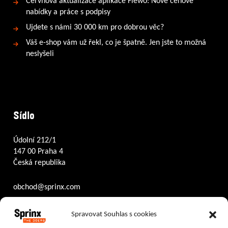
Červnová aktualizace aplikace Fiewo: Nové cenové
nabídky a práce s podpisy
Ujdete s námi 30 000 km pro dobrou věc?
Váš e-shop vám už řekl, co je špatně. Jen jste to možná
neslyšeli
Sídlo
Údolní 212/1
147 00 Praha 4
Česká republika
obchod@sprinx.com
Otevírací doba recepce:
Spravovat Souhlas s cookies
PO – ČT
8:30 – 17:30