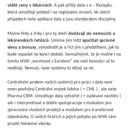
vidět ceny v lékárnách
. A pak přišly data z e – Receptu,
která umožňují pohled i na regionální úroveň. Ve všech
případech naše aplikace byly a jsou standardem disciplíny.
Máme finty a triky i pro ty, kteří
dodávají do nemocnic a
lékárenských řetězců
. Umíme jim totiž
spočítat správně
slevy a bonusy
, vyhodnotit je a říct jim s předstihem, jak to
bude vypadat na konci období. Samozřejmě, že je možné i na
tomto hřišti „excelovat s Excelem“ ale naši fanoušci už to
nedělají. Nemusí, naše systémy to dělají za ně.
Centrálním prvkem našich systémů pro práci s daty není
onen pověstný Centrální mozek lidstva ( = CML ) , ale naše
Pharma CRM. Umožňuje data vytvářet ( = zadávání návštěv )
ale i interpretovat a dobře spolupracuje s modulem pro
zpracování vlastních prodejů a modulem pro transferové
objednávky. O vašich hráčích a jejich pohybu po hřišti vám
prostě řekneme všecko.