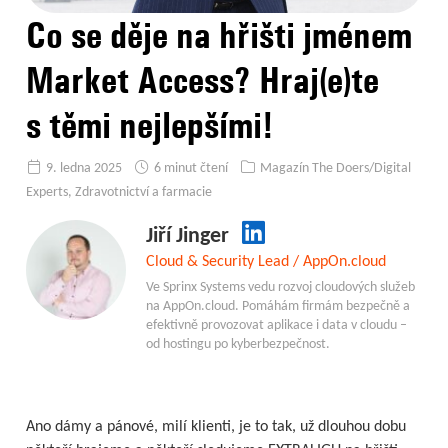
Co se děje na hřišti jménem
Market Access? Hraj(e)te
s těmi nejlepšími!
9. ledna 2025
6 minut čtení
Magazín The Doers/Digital
Experts
,
Zdravotnictví a farmacie
Jiří Jinger
Cloud & Security Lead / AppOn.cloud
Ve Sprinx Systems vedu rozvoj cloudových služeb
na AppOn.cloud. Pomáhám firmám bezpečně a
efektivně provozovat aplikace i data v cloudu –
od hostingu po kyberbezpečnost.
Ano dámy a pánové, milí klienti, je to tak, už dlouhou dobu