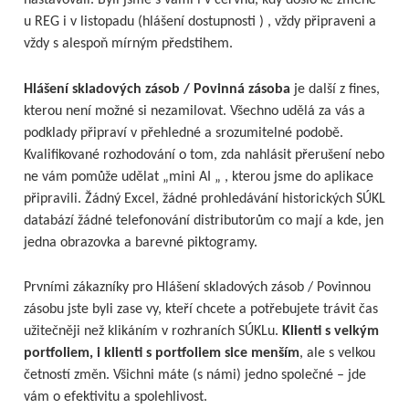
nastavovali. Byli jsme s vámi i v červnu, kdy došlo ke změně
u REG i v listopadu (hlášení dostupnosti ) , vždy připraveni a
vždy s alespoň mírným předstihem.
Hlášení skladových zásob / Povinná zásoba
je další z fines,
kterou není možné si nezamilovat. Všechno udělá za vás a
podklady připraví v přehledné a srozumitelné podobě.
Kvalifikované rozhodování o tom, zda nahlásit přerušení nebo
ne vám pomůže udělat „mini AI „ , kterou jsme do aplikace
připravili. Žádný Excel, žádné prohledávání historických SÚKL
databází žádné telefonování distributorům co mají a kde, jen
jedna obrazovka a barevné piktogramy.
Prvními zákazníky pro Hlášení skladových zásob / Povinnou
zásobu jste byli zase vy, kteří chcete a potřebujete trávit čas
užitečněji než klikáním v rozhraních SÚKLu.
Klienti s velkým
portfoliem, i klienti s portfoliem sice menším
, ale s velkou
četností změn. Všichni máte (s námi) jedno společné – jde
vám o efektivitu a spolehlivost.