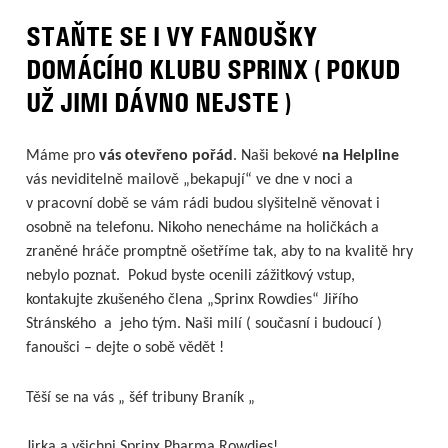
STAŇTE SE I VY FANOUŠKY
DOMÁCÍHO KLUBU SPRINX ( POKUD
UŽ JIMI DÁVNO NEJSTE )
Máme pro
vás otevřeno pořád
. Naši bekové
na Helpline
vás neviditelně mailově „bekapují“ ve dne v noci a
v pracovní době se vám rádi budou slyšitelně věnovat i
osobně na telefonu. Nikoho nenecháme na holičkách a
zraněné hráče promptně ošetříme tak, aby to na kvalitě hry
nebylo poznat. Pokud byste ocenili zážitkový vstup,
kontakujte zkušeného člena „Sprinx Rowdies“ Jiřího
Stránského a jeho tým. Naši milí ( současní i budoucí )
fanoušci – dejte o sobě vědět !
Těší se na vás „ šéf tribuny Braník „
Jirka a všichni Sprinx Pharma Rowdies!