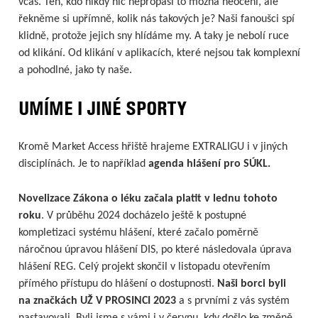
včas. Ten, kdo nikdy nic nepropásl to možná neocení, ale
řekněme si upřímně, kolik nás takových je? Naši fanoušci spí
klidně, protože jejich sny hlídáme my. A taky je nebolí ruce
od klikání. Od klikání v aplikacích, které nejsou tak komplexní
a pohodlné, jako ty naše.
UMÍME I JINÉ SPORTY
Kromě Market Access hřiště hrajeme EXTRALIGU i v jiných
disciplínách. Je to například
agenda hlášení pro SÚKL.
Novelizace Zákona o léku začala platit v lednu tohoto
roku
. V průběhu 2024 docházelo ještě k postupné
kompletizaci systému hlášení, které začalo poměrně
náročnou úpravou hlášení DIS, po které následovala úprava
hlášení REG. Celý projekt skončil v listopadu otevřením
přímého přístupu do hlášení o dostupnosti.
Naši borci byli
na značkách UŽ V PROSINCI 2023
a s prvními z vás systém