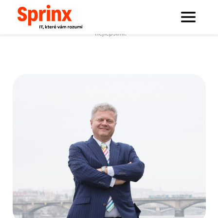
Sprinx.com
Sprinx bloguje
Co se děje na hřišti jménem Market Access? Hraj(e)te s těmi
nejlepšími!