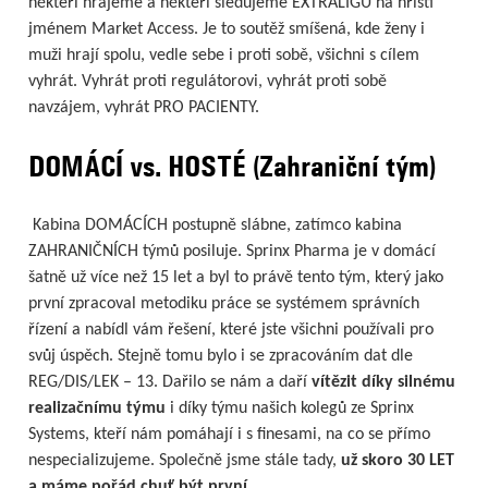
někteří hrajeme a někteří sledujeme EXTRALIGU na hřišti
jménem Market Access. Je to soutěž smíšená, kde ženy i
muži hrají spolu, vedle sebe i proti sobě, všichni s cílem
vyhrát. Vyhrát proti regulátorovi, vyhrát proti sobě
navzájem, vyhrát PRO PACIENTY.
DOMÁCÍ vs. HOSTÉ (Zahraniční tým)
Kabina DOMÁCÍCH postupně slábne, zatímco kabina
ZAHRANIČNÍCH týmů posiluje. Sprinx Pharma je v domácí
šatně už více než 15 let a byl to právě tento tým, který jako
první zpracoval metodiku práce se systémem správních
řízení a nabídl vám řešení, které jste všichni používali pro
svůj úspěch. Stejně tomu bylo i se zpracováním dat dle
REG/DIS/LEK – 13. Dařilo se nám a daří
vítězit díky silnému
realizačnímu týmu
i díky týmu našich kolegů ze Sprinx
Systems, kteří nám pomáhají i s finesami, na co se přímo
nespecializujeme. Společně jsme stále tady,
už skoro 30 LET
a máme pořád chuť být první.