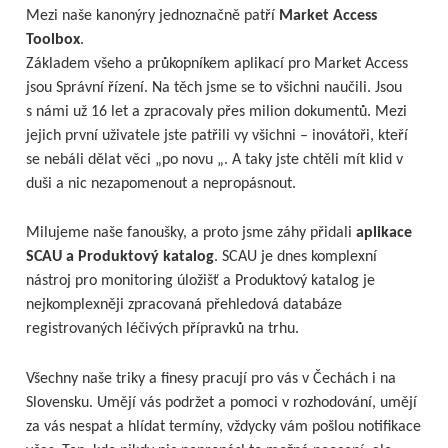
Mezi naše kanonýry jednoznačně patří
Market Access
Toolbox
.
Základem všeho a průkopníkem aplikací pro Market Access
jsou Správní řízení. Na těch jsme se to všichni naučili. Jsou
s námi už 16 let a zpracovaly přes milion dokumentů. Mezi
jejich první uživatele jste patřili vy všichni – inovátoři, kteří
se nebáli dělat věci „po novu „. A taky jste chtěli mít klid v
duši a nic nezapomenout a nepropásnout.
Milujeme naše fanoušky, a proto jsme záhy přidali
aplikace
SCAU a Produktový katalog
. SCAU je dnes komplexní
nástroj pro monitoring úložišť a Produktový katalog je
nejkomplexněji zpracovaná přehledová databáze
registrovaných léčivých přípravků na trhu.
Všechny naše triky a finesy pracují pro vás v Čechách i na
Slovensku. Umějí vás podržet a pomoci v rozhodování, umějí
za vás nespat a hlídat termíny, vždycky vám pošlou notifikace