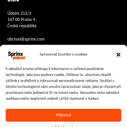
Údolní 212/1
147 00 Praha 4
Česká republika
obchod@sprinx.com
Otevírací doba recepce:
Spravovat Souhlas s cookies
PO – ČT
8:30 – 17:30
PÁ
8:30 – 16:30
K ukládání a/nebo přístupu k informacím o zařízení používáme
technologie, jako jsou soubory cookie. Děláme to, abychom zlepšili
Sledujte nás na:
zážitek z prohlížení a zobrazovali personalizované reklamy. Souhlas s
těmito technologiemi nám umožní zpracovávat údaje, jako je chování při
Facebook
Instagram
LinkedIn
procházení nebo jedinečná ID na tomto webu. Nesouhlas nebo odvolání
souhlasu může nepříznivě ovlivnit určité vlastnosti a funkce.
Přijmout
Ochrana osobních údajů
|
Cookies