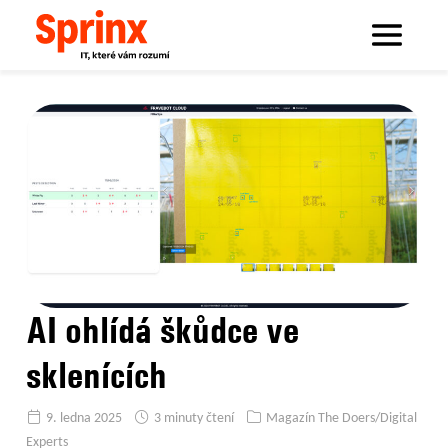
Sprinx.com
Sprinx bloguje
AI ohlídá škůdce ve sklenících
AI ohlídá škůdce ve
sklenících
9. ledna 2025
3 minuty čtení
Magazín The Doers/Digital
Experts