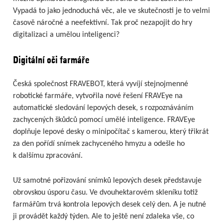
Vypadá to jako jednoduchá věc, ale ve skutečnosti je to velmi
časově náročné a neefektivní. Tak proč nezapojit do hry
digitalizaci a umělou inteligenci?
Digitální oči farmáře
Česká společnost FRAVEBOT, která vyvíjí stejnojmenné
robotické farmáře, vytvořila nové řešení FRAVEye na
automatické sledování lepových desek, s rozpoznáváním
zachycených škůdců pomocí umělé inteligence. FRAVEye
doplňuje lepové desky o minipočítač s kamerou, který třikrát
za den pořídí snímek zachyceného hmyzu a odešle ho
k dalšímu zpracování.
Už samotné pořizování snímků lepových desek představuje
obrovskou úsporu času. Ve dvouhektarovém skleníku totiž
farmářům trvá kontrola lepových desek celý den. A je nutné
ji provádět každý týden. Ale to ještě není zdaleka vše, co