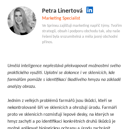
Petra Linertová
Marketing Specialist
Ve Sprinxu zajišťuji marketing napříč týmy. Tvořím
strategii, obsah i podporu obchodu tak, aby naše
řešení byla srozumitelná a měla jasný obchodní
přínos.
Umělá inteligence nepřestává překvapovat možnostmi svého
praktického využití. Uplatní se dokonce i ve sklenících, kde
farmářům pomůže s identifikací škodlivého hmyzu na základě
analýzy obrazu.
Jedním z velkých problémů farmářů jsou škůdci, kteří se
nekontrolovaně šíří ve sklenících a ohrožují úrodu. Farmáři
proto ve sklenících rozmisťují lepové desky, na kterých se
hmyz zachytí a po identifikaci konkrétních druhů škůdců je
možné aplikovat biologickou ochranu a úrodu zachránit.