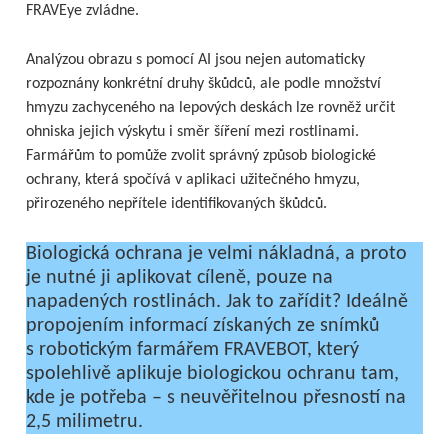
FRAVEye zvládne.
Analýzou obrazu s pomocí AI jsou nejen automaticky
rozpoznány konkrétní druhy škůdců, ale podle množství
hmyzu zachyceného na lepových deskách lze rovněž určit
ohniska jejich výskytu i směr šíření mezi rostlinami.
Farmářům to pomůže zvolit správný způsob biologické
ochrany, která spočívá v aplikaci užitečného hmyzu,
přirozeného nepřítele identifikovaných škůdců.
Biologická ochrana je velmi nákladná, a proto
je nutné ji aplikovat cíleně, pouze na
napadených rostlinách. Jak to zařídit? Ideálně
propojením informací získaných ze snímků
s robotickým farmářem FRAVEBOT, který
spolehlivě aplikuje biologickou ochranu tam,
kde je potřeba – s neuvěřitelnou přesností na
2,5 milimetru.