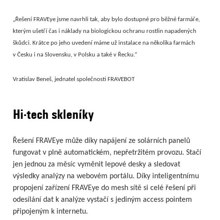
„Řešení FRAVEye jsme navrhli tak, aby bylo dostupné pro běžné farmáře,
kterým ušetří čas i náklady na biologickou ochranu rostlin napadených
škůdci. Krátce po jeho uvedení máme už instalace na několika farmách
v Česku i na Slovensku, v Polsku a také v Řecku.“
Vratislav Beneš, jednatel společnosti FRAVEBOT
Hi-tech skleníky
Řešení FRAVEye může díky napájení ze solárních panelů
fungovat v plně automatickém, nepřetržitém provozu. Stačí
jen jednou za měsíc vyměnit lepové desky a sledovat
výsledky analýzy na webovém portálu. Díky inteligentnímu
propojení zařízení FRAVEye do mesh sítě si celé řešení při
odesílání dat k analýze vystačí s jediným access pointem
připojeným k internetu.