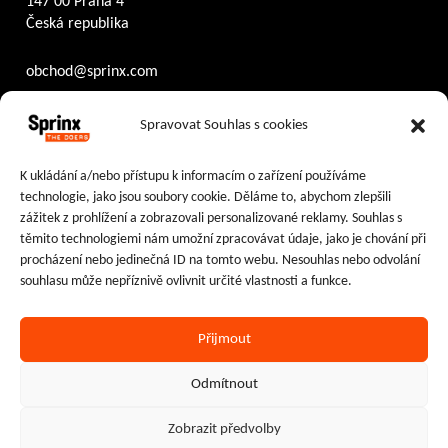
147 00 Praha 4
Česká republika
obchod@sprinx.com
Otevírací doba recepce:
Spravovat Souhlas s cookies
PO – ČT
8:30 – 17:30
PÁ
8:30 – 16:30
K ukládání a/nebo přístupu k informacím o zařízení používáme
technologie, jako jsou soubory cookie. Děláme to, abychom zlepšili
Sledujte nás na:
zážitek z prohlížení a zobrazovali personalizované reklamy. Souhlas s
těmito technologiemi nám umožní zpracovávat údaje, jako je chování při
Facebook
Instagram
LinkedIn
procházení nebo jedinečná ID na tomto webu. Nesouhlas nebo odvolání
souhlasu může nepříznivě ovlivnit určité vlastnosti a funkce.
Přijmout
Ochrana osobních údajů
|
Cookies
Odmítnout
2024–2026 © Sprinx Systems, a.s.
Zobrazit předvolby