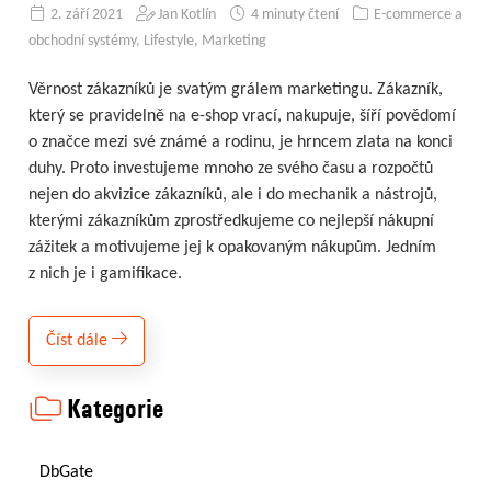
2. září 2021
Jan Kotlín
4 minuty čtení
E-commerce a
obchodní systémy
,
Lifestyle
,
Marketing
Věrnost zákazníků je svatým grálem marketingu. Zákazník,
který se pravidelně na e-shop vrací, nakupuje, šíří povědomí
o značce mezi své známé a rodinu, je hrncem zlata na konci
duhy. Proto investujeme mnoho ze svého času a rozpočtů
nejen do akvizice zákazníků, ale i do mechanik a nástrojů,
kterými zákazníkům zprostředkujeme co nejlepší nákupní
zážitek a motivujeme jej k opakovaným nákupům. Jedním
z nich je i gamifikace.
Číst dále
Kategorie
DbGate