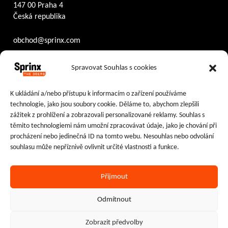
147 00 Praha 4
Česká republika
obchod@sprinx.com
Otevírací doba recepce:
Spravovat Souhlas s cookies
PO – ČT
8:30 – 17:30
PÁ
8:30 – 16:30
K ukládání a/nebo přístupu k informacím o zařízení používáme
technologie, jako jsou soubory cookie. Děláme to, abychom zlepšili
Sledujte nás na:
zážitek z prohlížení a zobrazovali personalizované reklamy. Souhlas s
těmito technologiemi nám umožní zpracovávat údaje, jako je chování při
Facebook
Instagram
LinkedIn
procházení nebo jedinečná ID na tomto webu. Nesouhlas nebo odvolání
souhlasu může nepříznivě ovlivnit určité vlastnosti a funkce.
Přijmout
Ochrana osobních údajů
|
Cookies
Odmítnout
2024–2026 © Sprinx Systems, a.s.
Zobrazit předvolby