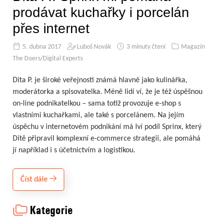
prodávat kuchařky i porcelán
přes internet
5. dubna 2017
Luboš Novák
3 minuty čtení
Magazín
The Doers/Digital Experts
Dita P. je široké veřejnosti známá hlavně jako kulinářka,
moderátorka a spisovatelka. Méně lidí ví, že je též úspěšnou
on-line podnikatelkou – sama totiž provozuje e-shop s
vlastními kuchařkami, ale také s porcelánem. Na jejím
úspěchu v internetovém podnikání má lví podíl Sprinx, který
Ditě připravil komplexní e-commerce strategii, ale pomáhá
jí například i s účetnictvím a logistikou.
Číst dále
Kategorie