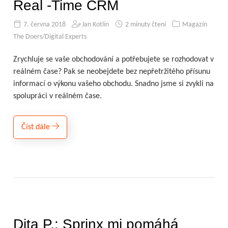
Real -Time CRM
7. června 2018
Jan Kotlín
2 minuty čtení
Magazín
The Doers/Digital Experts
Zrychluje se vaše obchodování a potřebujete se rozhodovat v
reálném čase? Pak se neobejdete bez nepřetržitého přísunu
informací o výkonu vašeho obchodu. Snadno jsme si zvykli na
spolupráci v reálném čase.
Číst dále
Dita P.: Sprinx mi pomáhá