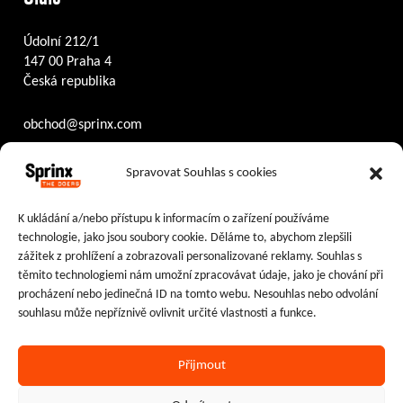
Údolní 212/1
147 00 Praha 4
Česká republika
obchod@sprinx.com
Otevírací doba recepce:
Spravovat Souhlas s cookies
PO – ČT
8:30 – 17:30
PÁ
8:30 – 16:30
K ukládání a/nebo přístupu k informacím o zařízení používáme
technologie, jako jsou soubory cookie. Děláme to, abychom zlepšili
Sledujte nás na:
zážitek z prohlížení a zobrazovali personalizované reklamy. Souhlas s
těmito technologiemi nám umožní zpracovávat údaje, jako je chování při
Facebook
Instagram
LinkedIn
procházení nebo jedinečná ID na tomto webu. Nesouhlas nebo odvolání
souhlasu může nepříznivě ovlivnit určité vlastnosti a funkce.
Přijmout
Ochrana osobních údajů
|
Cookies