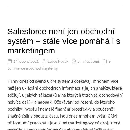
Salesforce není jen obchodní
systém – stále více pomáhá i s
marketingem
14. dubna 2021
Luboš Novák
5 minut čtení
E-
commerce a obchodní systémy
Firmy dnes od svého CRM systému očekávají mnohem více
než jen ukládání obchodních informací a jejich analýzy, které
sdělují, u jakých zákazníků a na kterých trzích se obchodování
nejvíce daří – a naopak. Očekávání od řešení, do kterého
podniky investují nemalé finanční prostředky a současně i
značné úsilí a spoustu času, jsou dnes mnohem vyšší. CRM
přitom umí pracovat i jako silný marketingový nástroj, který