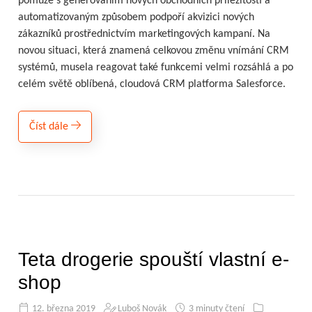
pomůže s generováním nových obchodních příležitostí a
automatizovaným způsobem podpoří akvizici nových
zákazníků prostřednictvím marketingových kampaní. Na
novou situaci, která znamená celkovou změnu vnímání CRM
systémů, musela reagovat také funkcemi velmi rozsáhlá a po
celém světě oblíbená, cloudová CRM platforma Salesforce.
Číst dále
Teta drogerie spouští vlastní e-
shop
12. března 2019
Luboš Novák
3 minuty čtení