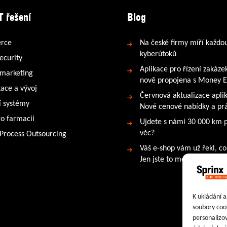
T řešení
Blog
rce
Na české firmy míří každo
kyberútoků
ecurity
Aplikace pro řízení zakáze
 marketing
nově propojena s Money 
tace a vývoj
Červnová aktualizace apli
 systémy
Nové cenové nabídky a prá
ro farmacii
Ujdete s námi 30 000 km 
věc?
 Process Outsourcing
Váš e-shop vám už řekl, co
Jen jste to možná neslyšeli
K ukládání a
soubory cook
personalizo