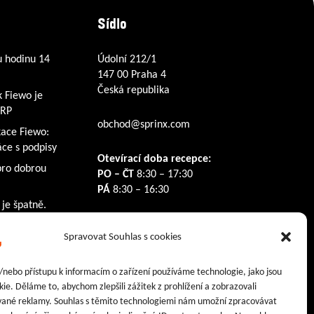
Sídlo
u hodinu 14
Údolní 212/1
147 00 Praha 4
Česká republika
k Fiewo je
ERP
obchod@sprinx.com
kace Fiewo:
ce s podpisy
Otevírací doba recepce:
pro dobrou
PO – ČT
8:30 – 17:30
PÁ
8:30 – 16:30
 je špatně.
Sledujte nás na:
Spravovat Souhlas s cookies
Facebook
Instagram
LinkedIn
/nebo přístupu k informacím o zařízení používáme technologie, jako jsou
ie. Děláme to, abychom zlepšili zážitek z prohlížení a zobrazovali
vané reklamy. Souhlas s těmito technologiemi nám umožní zpracovávat