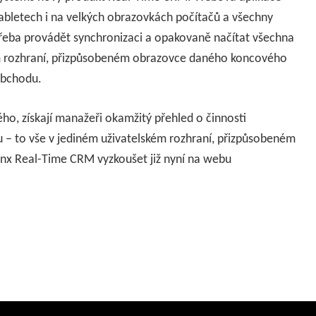
abletech i na velkých obrazovkách počítačů a všechny
třeba provádět synchronizaci a opakovaně načítat všechna
ém rozhraní, přizpůsobeném obrazovce daného koncového
 obchodu.
, získají manažeři okamžitý přehled o činnosti
 – to vše v jediném uživatelském rozhraní, přizpůsobeném
rinx Real-Time CRM vyzkoušet již nyní na webu