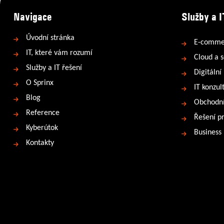
Navigace
Služby a I
Úvodní stránka
E-comme
IT, které vám rozumí
Cloud a s
Služby a IT řešení
Digitální
O Sprinx
IT konzul
Blog
Obchodní
Reference
Řešení p
Kyberútok
Business
Kontakty