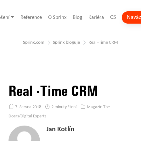
CS
Naváz
ešení
Reference
O Sprinx
Blog
Kariéra
Sprinx.com
Sprinx bloguje
Real -Time CRM
Real -Time CRM
7. června 2018
2 minuty čtení
Magazín The
Doers/Digital Experts
Jan Kotlín