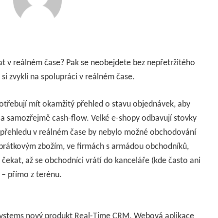
at v reálném čase? Pak se neobejdete bez nepřetržitého
i zvykli na spolupráci v reálném čase.
otřebují mít okamžitý přehled o stavu objednávek, aby
a samozřejmě cash-flow. Velké e-shopy odbavují stovky
 přehledu v reálném čase by nebylo možné obchodování
oobrátkovým zbožím, ve firmách s armádou obchodníků,
ekat, až se obchodníci vrátí do kanceláře (kde často ani
 – přímo z terénu.
 Systems nový produkt Real-Time CRM. Webová aplikace