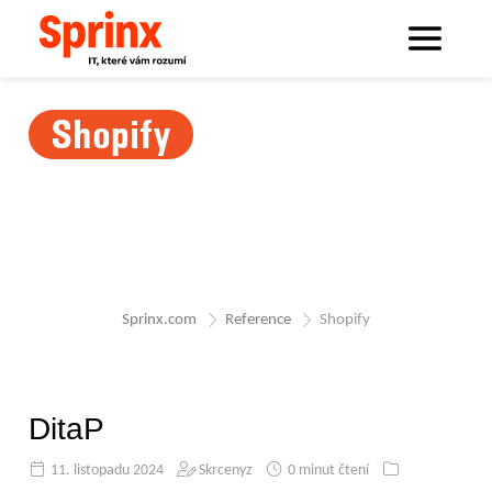
Shopify
Sprinx.com
Reference
Shopify
DitaP
11. listopadu 2024
Skrcenyz
0 minut čtení