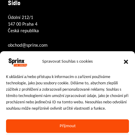
Sídlo
Údolní 212/1
147 00 Praha 4
Česká republika
obchod@sprinx.com
Otevírací doba recepce:
Spravovat Souhlas s cookies
PO – ČT
8:30 – 17:30
PÁ
8:30 – 16:30
K ukládání a/nebo přístupu k informacím o zařízení používáme
technologie, jako jsou soubory cookie. Děláme to, abychom zlepšili
Sledujte nás na:
zážitek z prohlížení a zobrazovali personalizované reklamy. Souhlas s
těmito technologiemi nám umožní zpracovávat údaje, jako je chování při
Facebook
Instagram
LinkedIn
procházení nebo jedinečná ID na tomto webu. Nesouhlas nebo odvolání
souhlasu může nepříznivě ovlivnit určité vlastnosti a funkce.
Přijmout