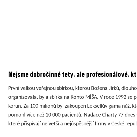
Nejsme dobročinné tety, ale profesionálové, kt
První velkou veřejnou sbírkou, kterou Božena Jirků, dlouh
organizovala, byla sbírka na Konto MÍŠA. V roce 1992 se 
korun. Za 100 milionů byl zakoupen Leksellův gama nůž, 
pomohl více než 10 000 pacientů. Nadace Charty 77 dnes 
které přispívají největší a nejúspěšnější firmy v České repu