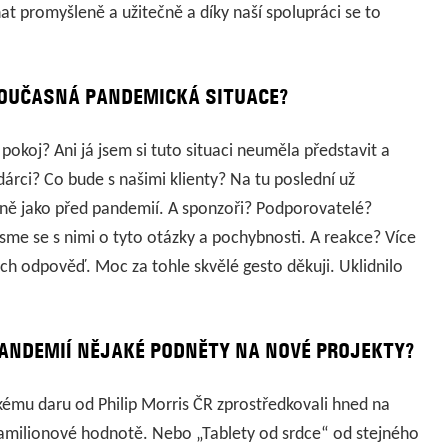
hat promyšleně a užitečně a díky naší spolupráci se to
SOUČASNÁ PANDEMICKÁ SITUACE?
okoj? Ani já jsem si tuto situaci neuměla představit a
dárci? Co bude s našimi klienty? Na tu poslední už
jně jako před pandemií. A sponzoři? Podporovatelé?
jsme se s nimi o tyto otázky a pochybnosti. A reakce? Více
ich odpověď. Moc za tohle skvělé gesto děkuji. Uklidnilo
PANDEMIÍ NĚJAKÉ PODNĚTY NA NOVÉ PROJEKTY?
elkému daru od Philip Morris ČR zprostředkovali hned na
hamilionové hodnotě. Nebo „Tablety od srdce“ od stejného