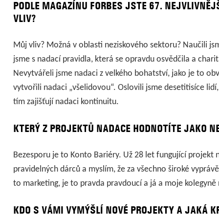
PODLE MAGAZÍNU FORBES JSTE 67. NEJVLIVNĚJŠ
VLIV?
Můj vliv? Možná v oblasti neziskového sektoru? Naučili js
jsme s nadací pravidla, která se opravdu osvědčila a charit
Nevytvářeli jsme nadaci z velkého bohatství, jako je to o
vytvořili nadaci „všelidovou“. Oslovili jsme desetitisíce lidí
tím zajišťují nadaci kontinuitu.
KTERÝ Z PROJEKTŮ NADACE HODNOTÍTE JAKO N
Bezesporu je to Konto Bariéry. Už 28 let fungující proje
pravidelných dárců a myslím, že za všechno široké vypráv
to marketing, je to pravda pravdoucí a já a moje kolegyně
KDO S VÁMI VYMÝŠLÍ NOVÉ PROJEKTY A JAKÁ K