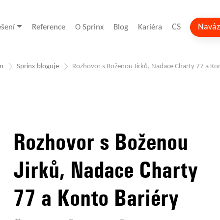
CS
Naváz
ešení
Reference
O Sprinx
Blog
Kariéra
m
Sprinx bloguje
Rozhovor s Boženou Jirků, Nadace Charty 77 a Kon
Rozhovor s Boženou
Jirků, Nadace Charty
77 a Konto Bariéry