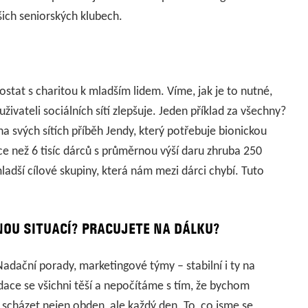
šich seniorských klubech.
tat s charitou k mladším lidem. Víme, jak je to nutné,
živateli sociálních sítí zlepšuje. Jeden příklad za všechny?
a svých sítích příběh Jendy, který potřebuje bionickou
íce než 6 tisíc dárců s průměrnou výší daru zhruba 250
ladší cílové skupiny, která nám mezi dárci chybí. Tuto
NOU SITUACÍ? PRACUJETE NA DÁLKU?
Nadační porady, marketingové týmy – stabilní i ty na
ace se všichni těší a nepočítáme s tím, že bychom
 scházet nejen obden, ale každý den. To, co jsme se