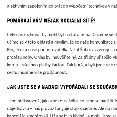
a aktivním zapojením do práce s výpočetní technikou v na
POMÁHAJÍ VÁM NĚJAK SOCIÁLNÍ SÍTĚ?
Celý náš rozhovor by mohl být na toto téma. Chceme se dos
učíme se v této oblasti a myslím, že se naše komunikace s u
Blogerka a naše podporovatelka Nikol Štíbrova zveřejnila n
protézu nohy. Ohlas byl neuvěřitelný. Za tři dny přispělo v
korun – všechno platby kartou. Tak hurá, a byli jsme u té m
cestu musíme více prošlápnout.
JAK JSTE SE V NADACI VYPOŘÁDALI SE SOUČAS
Jsem překvapená, jak jsme to zvládli a co jsme se naučili. 
objednávku – náš provoz funguje stoprocentně. Ale do nad
kanceláře zmenšovali. Už aby bylo klidněji a mohli jsme se