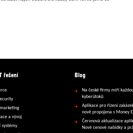
T řešení
Blog
rce
Na české firmy míří každo
kyberútoků
ecurity
Aplikace pro řízení zakáze
 marketing
nově propojena s Money 
tace a vývoj
Červnová aktualizace apli
 systémy
Nové cenové nabídky a prá