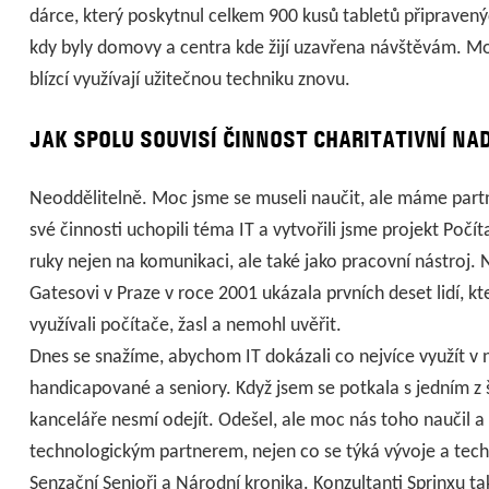
dárce, který poskytnul celkem 900 kusů tabletů připraven
kdy byly domovy a centra kde žijí uzavřena návštěvám. Moc 
blízcí využívají užitečnou techniku znovu.
JAK SPOLU SOUVISÍ ČINNOST CHARITATIVNÍ NAD
Neoddělitelně. Moc jsme se museli naučit, ale máme partner
své činnosti uchopili téma IT a vytvořili jsme projekt Po
ruky nejen na komunikaci, ale také jako pracovní nástroj. 
Gatesovi v Praze v roce 2001 ukázala prvních deset lidí, kte
využívali počítače, žasl a nemohl uvěřit.
Dnes se snažíme, abychom IT dokázali co nejvíce využít v na
handicapované a seniory. Když jsem se potkala s jedním z šé
kanceláře nesmí odejít. Odešel, ale moc nás toho naučil
technologickým partnerem, nejen co se týká vývoje a tech
Senzační Senioři a Národní kronika. Konzultanti Sprinxu 