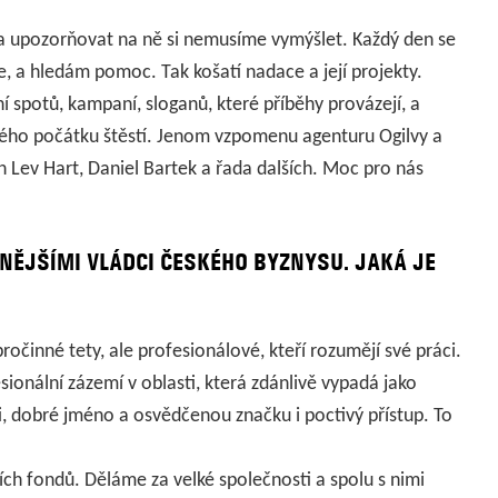
it a upozorňovat na ně si nemusíme vymýšlet. Každý den se
e, a hledám pomoc. Tak košatí nadace a její projekty.
í spotů, kampaní, sloganů, které příběhy provázejí, a
svého počátku štěstí. Jenom vzpomenu agenturu Ogilvy a
n Lev Hart, Daniel Bartek a řada dalších. Moc pro nás
CNĚJŠÍMI VLÁDCI ČESKÉHO BYZNYSU.
JAKÁ JE
ročinné tety, ale profesionálové, kteří rozumějí své práci.
onální zázemí v oblasti, která zdánlivě vypadá jako
ti, dobré jméno a osvědčenou značku i poctivý přístup. To
ích fondů. Děláme za velké společnosti a spolu s nimi