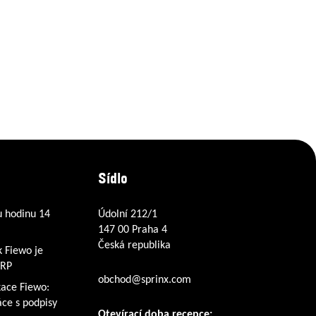
Sídlo
u hodinu 14
Údolní 212/1
147 00 Praha 4
Česká republika
k Fiewo je
ERP
obchod@sprinx.com
kace Fiewo:
ce s podpisy
Otevírací doba recepce: