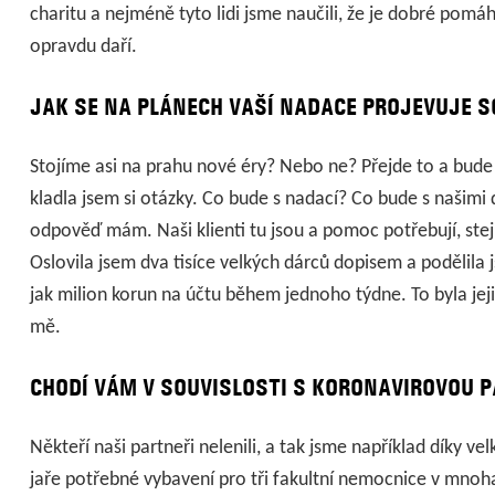
charitu a nejméně tyto lidi jsme naučili, že je dobré pomá
opravdu daří.
JAK SE NA PLÁNECH VAŠÍ NADACE PROJEVUJE 
Stojíme asi na prahu nové éry? Nebo ne? Přejde to a bude p
kladla jsem si otázky. Co bude s nadací? Co bude s našimi 
odpověď mám. Naši klienti tu jsou a pomoc potřebují, ste
Oslovila jsem dva tisíce velkých dárců dopisem a podělila 
jak milion korun na účtu během jednoho týdne. To byla jej
mě.
CHODÍ VÁM V SOUVISLOSTI S KORONAVIROVOU 
Někteří naši partneři nelenili, a tak jsme například díky v
jaře potřebné vybavení pro tři fakultní nemocnice v mno