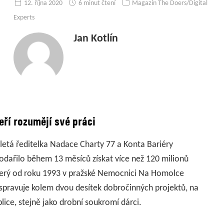
12. října 2020
6 minut čtení
Magazín The Doers/Digital
Experts
Jan Kotlín
eří rozumějí své práci
oletá ředitelka Nadace Charty 77 a Konta Bariéry
podařilo během 13 měsíců získat více než 120 milionů
který od roku 1993 v pražské Nemocnici Na Homolce
spravuje kolem dvou desítek dobročinných projektů, na
blice, stejně jako drobní soukromí dárci.