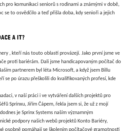
ých pro komunikaci seniorů s rodinami a známými v době,
se to osvědčilo a teď přišla doba, kdy senioři a jejich
ACE A IT?
y , kteří nás touto oblastí provázejí. Jako první jsme ve
čítače proti bariérám. Dali jsme handicapovaným počítač do
Naším partnerem byl léta Microsoft, a když jsem Billu
ří se po úrazu přeškolili do kvalifikovaných profesí, kde
daci, v naší práci i ve vytváření dalších projektů pro
fů Sprinxu, Jiřím Čápem, řekla jsem si, že už z mojí
 a dodnes je Sprinx Systems naším významným
nické podpory našich webů projektů Konto Bariéry,
také osobně pomáhají se školením počítačové gramotnosti