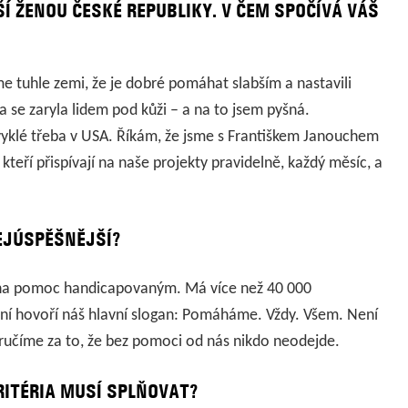
Í ŽENOU ČESKÉ REPUBLIKY. V ČEM SPOČÍVÁ VÁŠ
me tuhle zemi, že je dobré pomáhat slabším a nastavili
a se zaryla lidem pod kůži – a na to jsem pyšná.
bvyklé třeba v USA. Říkám, že jsme s Františkem Janouchem
, kteří přispívají na naše projekty pravidelně, každý měsíc, a
EJÚSPĚŠNĚJŠÍ?
kt na pomoc handicapovaným. Má více než 40 000
ění hovoří náš hlavní slogan: Pomáháme. Vždy. Všem. Není
 ručíme za to, že bez pomoci od nás nikdo neodejde.
RITÉRIA MUSÍ SPLŇOVAT?