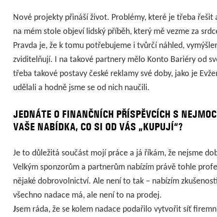
Nové projekty přináší život. Problémy, které je třeba řeš
na mém stole objeví lidský příběh, který mě vezme za srdc
Pravda je, že k tomu potřebujeme i tvůrčí náhled, vymýšlen
zviditelňují. I na takové partnery mělo Konto Bariéry od 
třeba takové postavy české reklamy své doby, jako je Evže
udělali a hodně jsme se od nich naučili.
JEDNÁTE O FINANČNÍCH PŘÍSPĚVCÍCH S NEJMO
VAŠE NABÍDKA, CO SI OD VÁS „KUPUJÍ“?
Je to důležitá součást mojí práce a já říkám, že nejsme dob
Velkým sponzorům a partnerům nabízím právě tohle profesi
nějaké dobrovolnictví. Ale není to tak – nabízím zkušenos
všechno nadace má, ale není to na prodej.
J
sem ráda, že se kolem nadace podařilo vytvořit síť firemn