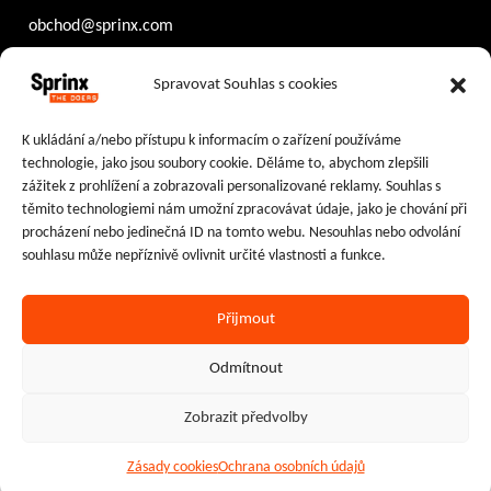
obchod@sprinx.com
Otevírací doba recepce:
Spravovat Souhlas s cookies
PO – ČT
8:30 – 17:30
PÁ
8:30 – 16:30
K ukládání a/nebo přístupu k informacím o zařízení používáme
technologie, jako jsou soubory cookie. Děláme to, abychom zlepšili
Sledujte nás na:
zážitek z prohlížení a zobrazovali personalizované reklamy. Souhlas s
těmito technologiemi nám umožní zpracovávat údaje, jako je chování při
Facebook
Instagram
LinkedIn
procházení nebo jedinečná ID na tomto webu. Nesouhlas nebo odvolání
souhlasu může nepříznivě ovlivnit určité vlastnosti a funkce.
Přijmout
Ochrana osobních údajů
|
Cookies
Odmítnout
2024–2026 © Sprinx Systems, a.s.
Zobrazit předvolby
Zásady cookies
Ochrana osobních údajů