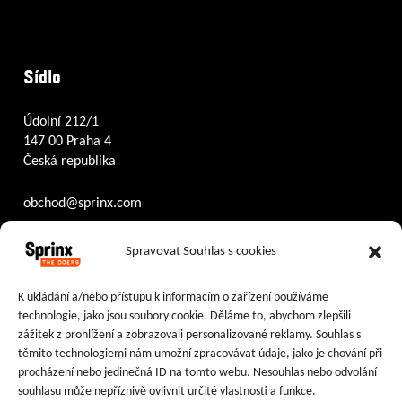
Sídlo
Údolní 212/1
147 00 Praha 4
Česká republika
obchod@sprinx.com
Otevírací doba recepce:
Spravovat Souhlas s cookies
PO – ČT
8:30 – 17:30
PÁ
8:30 – 16:30
K ukládání a/nebo přístupu k informacím o zařízení používáme
technologie, jako jsou soubory cookie. Děláme to, abychom zlepšili
Sledujte nás na:
zážitek z prohlížení a zobrazovali personalizované reklamy. Souhlas s
těmito technologiemi nám umožní zpracovávat údaje, jako je chování při
Facebook
Instagram
LinkedIn
procházení nebo jedinečná ID na tomto webu. Nesouhlas nebo odvolání
souhlasu může nepříznivě ovlivnit určité vlastnosti a funkce.