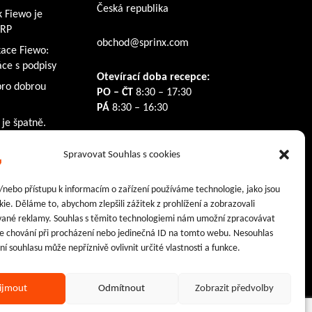
Česká republika
k Fiewo je
ERP
obchod@sprinx.com
kace Fiewo:
ce s podpisy
Otevírací doba recepce:
pro dobrou
PO – ČT
8:30 – 17:30
PÁ
8:30 – 16:30
 je špatně.
Sledujte nás na:
Spravovat Souhlas s cookies
Facebook
Instagram
LinkedIn
/nebo přístupu k informacím o zařízení používáme technologie, jako jsou
ie. Děláme to, abychom zlepšili zážitek z prohlížení a zobrazovali
vané reklamy. Souhlas s těmito technologiemi nám umožní zpracovávat
 je chování při procházení nebo jedinečná ID na tomto webu. Nesouhlas
í souhlasu může nepříznivě ovlivnit určité vlastnosti a funkce.
ijmout
Odmítnout
Zobrazit předvolby