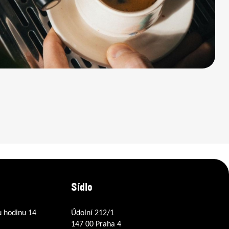
Sídlo
u hodinu 14
Údolní 212/1
147 00 Praha 4