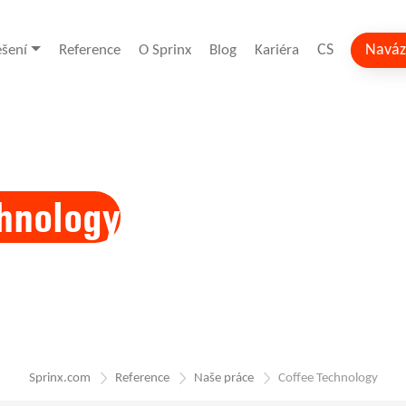
CS
Naváz
ešení
Reference
O Sprinx
Blog
Kariéra
hnology
Sprinx.com
Reference
Naše práce
Coffee Technology