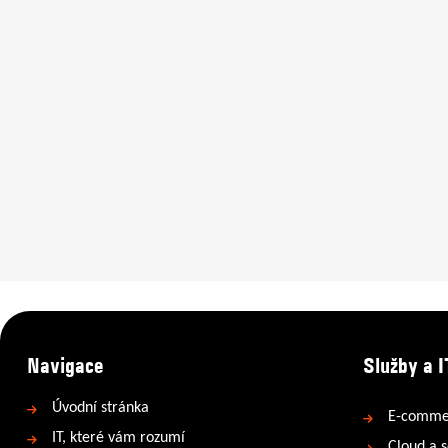
Navigace
Služby a I
Úvodní stránka
E-comme
IT, které vám rozumí
Cloud a s