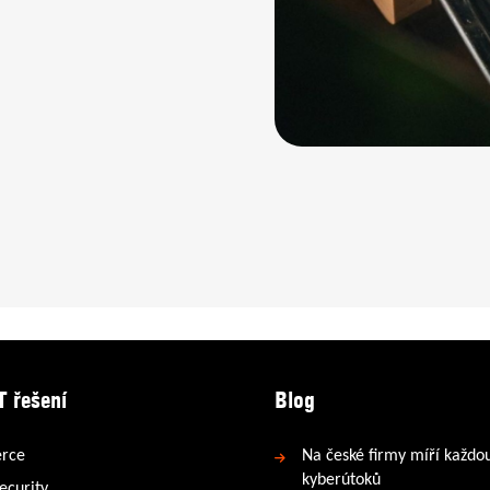
T řešení
Blog
rce
Na české firmy míří každo
kyberútoků
ecurity