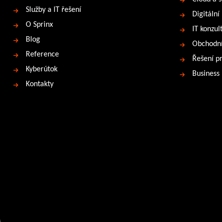
Služby a IT řešení
Digitální
O Sprinx
IT konzul
Blog
Obchodní
Reference
Řešení p
Kyberútok
Business
Kontakty