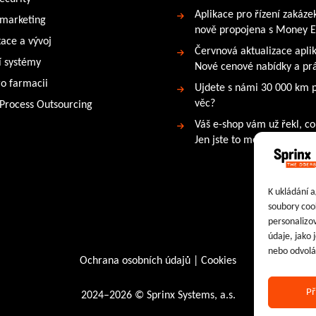
Aplikace pro řízení zakáze
 marketing
nově propojena s Money 
tace a vývoj
Červnová aktualizace apli
 systémy
Nové cenové nabídky a prá
ro farmacii
Ujdete s námi 30 000 km 
věc?
 Process Outsourcing
Váš e-shop vám už řekl, co
Jen jste to možná neslyšeli
K ukládání a
soubory cook
personalizo
údaje, jako
nebo odvolán
Ochrana osobních údajů
|
Cookies
Př
2024–2026 © Sprinx Systems, a.s.