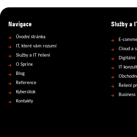
Navigace
Služby a I
Úvodní stránka
E-comme
IT, které vám rozumí
Cloud a s
Služby a IT řešení
Digitální
O Sprinx
IT konzul
Blog
Obchodní
Reference
Řešení p
Kyberútok
Business
Kontakty