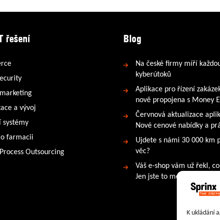
T řešení
Blog
rce
Na české firmy míří každo
kyberútoků
ecurity
Aplikace pro řízení zakáze
 marketing
nově propojena s Money 
tace a vývoj
Červnová aktualizace apli
 systémy
Nové cenové nabídky a prá
ro farmacii
Ujdete s námi 30 000 km 
věc?
 Process Outsourcing
Váš e-shop vám už řekl, co
Jen jste to možná neslyšeli
K ukládání a