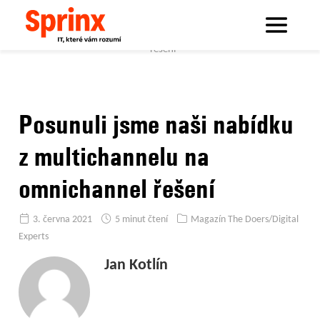
Sprinx.com
Sprinx bloguje
Posunuli jsme naši nabídku z multichannelu na omnichannel
řešení
Posunuli jsme naši nabídku
z multichannelu na
omnichannel řešení
3. června 2021
5 minut čtení
Magazín The Doers/Digital
Experts
Jan Kotlín