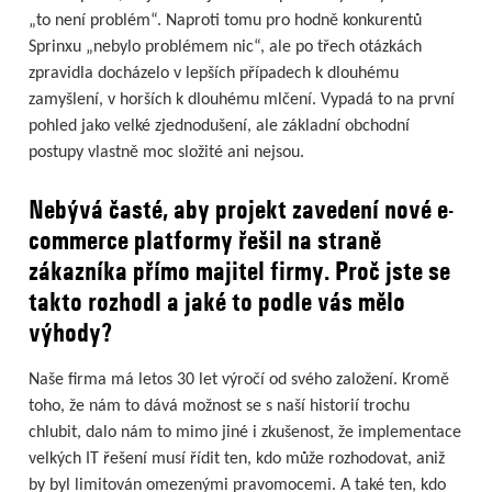
„to není problém“. Naproti tomu pro hodně konkurentů
Sprinxu „nebylo problémem nic“, ale po třech otázkách
zpravidla docházelo v lepších případech k dlouhému
zamyšlení, v horších k dlouhému mlčení. Vypadá to na první
pohled jako velké zjednodušení, ale základní obchodní
postupy vlastně moc složité ani nejsou.
Nebývá časté, aby projekt zavedení nové e-
commerce platformy řešil na straně
zákazníka přímo majitel firmy. Proč jste se
takto rozhodl a jaké to podle vás mělo
výhody?
Naše firma má letos 30 let výročí od svého založení. Kromě
toho, že nám to dává možnost se s naší historií trochu
chlubit, dalo nám to mimo jiné i zkušenost, že implementace
velkých IT řešení musí řídit ten, kdo může rozhodovat, aniž
by byl limitován omezenými pravomocemi. A také ten, kdo