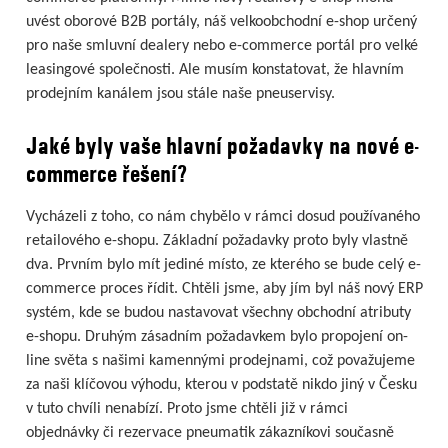
uvést oborové B2B portály, náš velkoobchodní e-shop určený
pro naše smluvní dealery nebo e-commerce portál pro velké
leasingové společnosti. Ale musím konstatovat, že hlavním
prodejním kanálem jsou stále naše pneuservisy.
Jaké byly vaše hlavní požadavky na nové e-
commerce řešení?
Vycházeli z toho, co nám chybělo v rámci dosud používaného
retailového e-shopu. Základní požadavky proto byly vlastně
dva. Prvním bylo mít jediné místo, ze kterého se bude celý e-
commerce proces řídit. Chtěli jsme, aby jím byl náš nový ERP
systém, kde se budou nastavovat všechny obchodní atributy
e-shopu. Druhým zásadním požadavkem bylo propojení on-
line světa s našimi kamennými prodejnami, což považujeme
za naši klíčovou výhodu, kterou v podstatě nikdo jiný v Česku
v tuto chvíli nenabízí. Proto jsme chtěli již v rámci
objednávky či rezervace pneumatik zákazníkovi současně