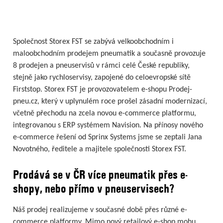
Společnost Storex FST se zabývá velkoobchodním i
maloobchodním prodejem pneumatik a současně provozuje
8 prodejen a pneuservisů v rámci celé České republiky,
stejně jako rychloservisy, zapojené do celoevropské sítě
Firststop. Storex FST je provozovatelem e-shopu Prodej-
pneu.cz, který v uplynulém roce prošel zásadní modernizací,
včetně přechodu na zcela novou e-commerce platformu,
integrovanou s ERP systémem Navision. Na přínosy nového
e-commerce řešení od Sprinx Systems jsme se zeptali Jana
Novotného, ředitele a majitele společnosti Storex FST.
Prodává se v ČR více pneumatik přes e-
shopy, nebo přímo v pneuservisech?
Náš prodej realizujeme v současné době přes různé e-
commerce platformy. Mimo nový retailový e-shop mohu