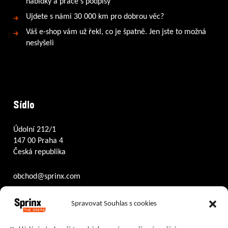
nabídky a práce s podpisy
Ujdete s námi 30 000 km pro dobrou věc?
Váš e-shop vám už řekl, co je špatně. Jen jste to možná
neslyšeli
Sídlo
Údolní 212/1
147 00 Praha 4
Česká republika
obchod@sprinx.com
Otevírací doba recepce:
Spravovat Souhlas s cookies
PO – ČT
8:30 – 17:30
PÁ
8:30 – 16:30