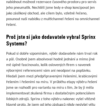
nabídnout možnost rezervace časového prostoru pro servis
jeho pneumatik. Nechtěli jsme tedy e-shop koncipovat jen
jako zásilkový obchod, ale cílem bylo, vzletně řečeno,
posunout naši nabídku z multichannel řešení na omnichannel
řešení.
Proč jste si jako dodavatele vybral Sprinx
Systems?
Pokud si dobře vzpomínám, výběr dodavatele nám trval rok
a půl. Osobně jsem absolvoval hodně jednání a mimo jiné
mě úplně fascinovalo, kolik oslovených firem s navenek
výbornými referencemi vám ani neodpoví na poptávku.
Hledali jsem mezi předpřipravenými řešeními, krabicovými
řešením i řešeními na míru. V průběhu etapy výběru řešení
jsme se rozhodli pro variantu na míru s tím, že by ji měla
implementovat zkušená firma s dostatečným potenciálem
lidských zdrojů. Sprinx z toho výběru nakonec vyšel vítězně
hlavně proto, že jsem od jeho zástupců nikdy neslyšel větu