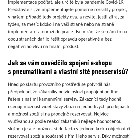
implementace počítat, ale určitě byla pandemie Covid-19.
Představte si, že implementujete poměrně rozsáhlý projekt,
v našem případě tedy projekty dva, a nevíte, jestli zítra, za
týden, za měsíc kdokoli na vaší straně nebo na straně
implementátora dorazí do práce. Jsem rád, že se nám to na
obou stranách dařilo řešit opravdu operativně a bez
negativního vlivu na finální produkt.
Jak se vám osvědčilo spojení e-shopu
s pneumatikami a vlastní sítě pneuservisů?
Hned po startu provozního prostředí se potvrdil náš
předpoklad, že zákazníky nejvíc osloví propojení on-line
řešení s našimi kamennými servisy. Zákazníci tedy hodně
oceňují možnost vidět stavy zboží na jednotlivých prodejnách
a možnost zboží si na prodejně rezervovat. Nejvíce
využívanou a podle reakcí zákazníků nejlépe hodnocenou
službou je ale možnost si de facto v jednom kroku objednat či
rezervovat zboží a současně s tím i jeho servis. Díky možnosti