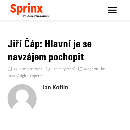
Sprinx.com
Sprinx bloguje
Jiří Čáp: Hlavní je se navzájem pochopit
Jiří Čáp: Hlavní je se
navzájem pochopit
17. prosince 2021
3 minuty čtení
Magazín The
Doers/Digital Experts
Jan Kotlín