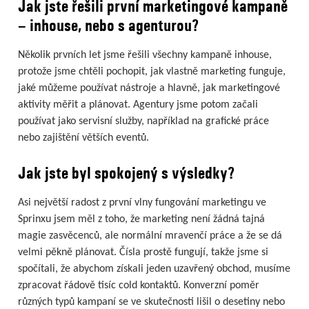
Jak jste řešili první marketingové kampaně
– inhouse, nebo s agenturou?
Několik prvních let jsme řešili všechny kampaně inhouse,
protože jsme chtěli pochopit, jak vlastně marketing funguje,
jaké můžeme používat nástroje a hlavně, jak marketingové
aktivity měřit a plánovat. Agentury jsme potom začali
používat jako servisní služby, například na grafické práce
nebo zajištění větších eventů.
Jak jste byl spokojený s výsledky?
Asi největší radost z první vlny fungování marketingu ve
Sprinxu jsem měl z toho, že marketing není žádná tajná
magie zasvěcenců, ale normální mravenčí práce a že se dá
velmi pěkně plánovat. Čísla prostě fungují, takže jsme si
spočítali, že abychom získali jeden uzavřený obchod, musíme
zpracovat řádově tisíc cold kontaktů. Konverzní poměr
různých typů kampaní se ve skutečnosti lišil o desetiny nebo