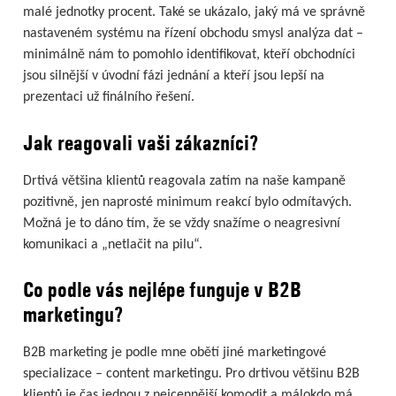
malé jednotky procent. Také se ukázalo, jaký má ve správně
nastaveném systému na řízení obchodu smysl analýza dat –
minimálně nám to pomohlo identifikovat, kteří obchodníci
jsou silnější v úvodní fázi jednání a kteří jsou lepší na
prezentaci už finálního řešení.
Jak reagovali vaši zákazníci?
Drtivá většina klientů reagovala zatím na naše kampaně
pozitivně, jen naprosté minimum reakcí bylo odmítavých.
Možná je to dáno tím, že se vždy snažíme o neagresivní
komunikaci a „netlačit na pilu“.
Co podle vás nejlépe funguje v B2B
marketingu?
B2B marketing je podle mne obětí jiné marketingové
specializace – content marketingu. Pro drtivou většinu B2B
klientů je čas jednou z nejcennější komodit a málokdo má