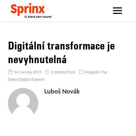
Sprinx.com
Sprinx bloguje
Digitální transformace je nevyhnutelná
Digitální transformace je
nevyhnutelná
14. června 2019
3 minuty čtení
Magazín The
Doers/Digital Experts
Luboš Novák