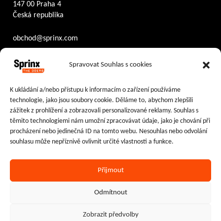
147 00 Praha 4
Česká republika
obchod@sprinx.com
Otevírací doba recepce:
Spravovat Souhlas s cookies
PO – ČT
8:30 – 17:30
PÁ
8:30 – 16:30
K ukládání a/nebo přístupu k informacím o zařízení používáme
technologie, jako jsou soubory cookie. Děláme to, abychom zlepšili
Sledujte nás na:
zážitek z prohlížení a zobrazovali personalizované reklamy. Souhlas s
těmito technologiemi nám umožní zpracovávat údaje, jako je chování při
Facebook
Instagram
LinkedIn
procházení nebo jedinečná ID na tomto webu. Nesouhlas nebo odvolání
souhlasu může nepříznivě ovlivnit určité vlastnosti a funkce.
Přijmout
Ochrana osobních údajů
|
Cookies
Odmítnout
2024–2026 © Sprinx Systems, a.s.
Zobrazit předvolby