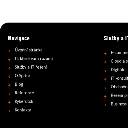
Navigace
Služby a I
Úvodní stránka
E-comme
IT, které vám rozumí
Cloud a s
Služby a IT řešení
Digitální
O Sprinx
IT konzul
Blog
Obchodní
Reference
Řešení p
Kyberútok
Business
Kontakty