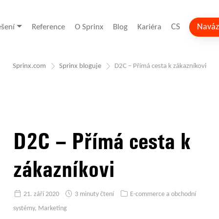
CS
Naváz
ešení
Reference
O Sprinx
Blog
Kariéra
Sprinx.com
Sprinx bloguje
D2C – Přímá cesta k zákazníkovi
D2C – Přímá cesta k
zákazníkovi
21. září 2020
3 minuty čtení
E-commerce a obchodní
systémy
,
Marketing