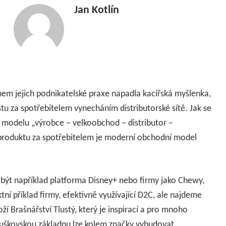
Jan Kotlín
em jejich podnikatelské praxe napadla kacířská myšlenka,
stu za spotřebitelem vynecháním distributorské sítě. Jak se
modelu „výrobce – velkoobchod – distributor –
produktu za spotřebitelem je moderní obchodní model
být například platforma Disney+ nebo firmy jako Chewy,
ní příklad firmy, efektivně využívající D2C, ale najdeme
í Brašnářství Tlustý, který je inspirací a pro mnoho
ouškovskou základnu lze kolem značky vybudovat.