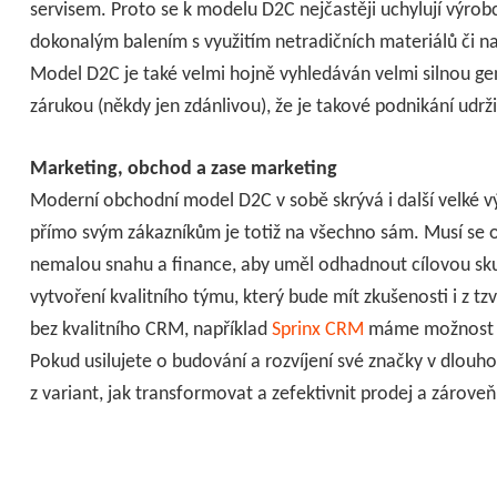
servisem. Proto se k modelu D2C nejčastěji uchylují výrobc
dokonalým balením s využitím netradičních materiálů či n
Model D2C je také velmi hojně vyhledáván velmi silnou gen
zárukou (někdy jen zdánlivou), že je takové podnikání udrži
Marketing, obchod a zase marketing
Moderní obchodní model D2C v sobě skrývá i další velké v
přímo svým zákazníkům je totiž na všechno sám. Musí se 
nemalou snahu a finance, aby uměl odhadnout cílovou skup
vytvoření kvalitního týmu, který bude mít zkušenosti i z tz
bez kvalitního CRM, například
Sprinx CRM
máme možnost i 
Pokud usilujete o budování a rozvíjení své značky v dlou
z variant, jak transformovat a zefektivnit prodej a zárove