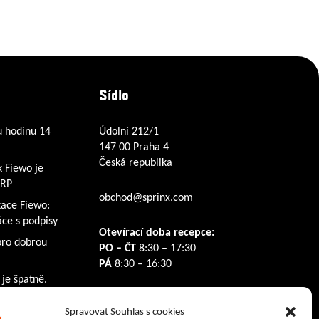
Sídlo
u hodinu 14
Údolní 212/1
147 00 Praha 4
Česká republika
k Fiewo je
ERP
obchod@sprinx.com
kace Fiewo:
ce s podpisy
Otevírací doba recepce:
pro dobrou
PO – ČT
8:30 – 17:30
PÁ
8:30 – 16:30
 je špatně.
Sledujte nás na:
Spravovat Souhlas s cookies