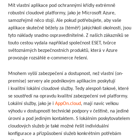
Mít vlastní aplikace pod ochrannými křídly extrémně
robustní cloudové platformy, jako je Microsoft Azure,
samozřejmě něco stojí. Ale pokud potřebujete, aby vaše
aplikace skutečně běžely za (téměř) jakýchkoli okolností, jsou
tyto náklady snadno ospravedlnitelné. Z našich zákazníků se
touto cestou vydala například společnost ESET, tvůrce
světoznámých bezpečnostních produktů, která v Azure
provozuje rozsáhlé e-commerce řešení.
Mnohem vyšší zabezpečení a dostupnost, než vlastní (on-
premise) servery ale podnikovým aplikacím poskytují
i kvalitní lokální cloudové služby. Tedy alespoň takové, které
se soustředí na opravdu kvalitní zabezpečení své platformy.
Lokální služby, jako je i
AppOn.cloud
, mají navíc velkou
výhodu v dostupnosti technické podpory v češtině, na jediné
úrovni a pod jediným kontaktem. S lokálním poskytovatelem
cloudových služeb je také možné řešit individuální
konfigurace a přizpůsobení služeb konkrétním potřebám