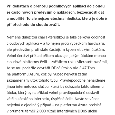
Při debatách o přenosu podnikových aplikací do cloudu
se často hovoří především o nákladech, bezpečnosti dat
a mobilitě. To ale nejsou všechna hlediska, která je dobré
při přechodu do cloudu zvážit.
Neméně důležitou charakteristikou je také celková odolnost
cloudových aplikací – a to nejen proti výpadkům hardwaru,
ale především proti stále častějším kybernetickým útokům.
Velmi čerstvý příklad přitom ukazuje, jakým útokům mohou
cloudové platformy čelit – začátkem roku Microsoft oznámil,
že se mu podařilo odvrátit DDoS útok o síle 3,47 Tb/s
na platformu Azure, což byl vůbec největší zatím
zaznamenaný útok tohoto typu. Pravděpodobně nenajdeme
jinou internetovou službu, která by dokázala takto silnému
útoku, který by například velmi pravděpodobně odstavil
většinu českého internetu, úspěšně čelit. Navíc se vůbec
nejedná o ojedinělý případ – na platformu Azure probíhá
v průměru téměř 2 000 různě intenzivních DDoS útoků