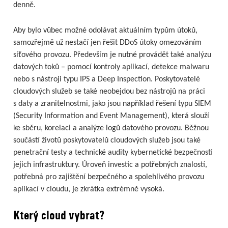
denně.
Aby bylo vůbec možné odolávat aktuálním typům útoků,
samozřejmě už nestačí jen řešit DDoS útoky omezováním
síťového provozu. Především je nutné provádět také analýzu
datových toků – pomocí kontroly aplikací, detekce malwaru
nebo s nástroji typu IPS a Deep Inspection. Poskytovatelé
cloudových služeb se také neobejdou bez nástrojů na práci
s daty a zranitelnostmi, jako jsou například řešení typu SIEM
(Security Information and Event Management), která slouží
ke sběru, korelaci a analýze logů datového provozu. Běžnou
součástí životů poskytovatelů cloudových služeb jsou také
penetrační testy a technické audity kybernetické bezpečnosti
jejich infrastruktury. Úroveň investic a potřebných znalostí,
potřebná pro zajištění bezpečného a spolehlivého provozu
aplikací v cloudu, je zkrátka extrémně vysoká.
Který cloud vybrat?