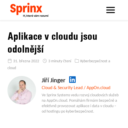
Sprinx.com
Sprinx bloguje
Aplikace v cloudu jsou odolnější
Aplikace v cloudu jsou
odolnější
31. března 2022
3 minuty čtení
Kyberbezpečnost a
cloud
Jiří Jinger
Cloud & Security Lead / AppOn.cloud
Ve Sprinx Systems vedu rozvoj cloudových služeb
na AppOn.cloud. Pomáhám firmám bezpečně a
efektivně provozovat aplikace i data v cloudu –
od hostingu po kyberbezpečnost.