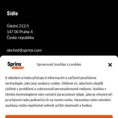
Sídlo
Údolní 212/1
147 00 Praha 4
Česká republika
obchod@sprinx.com
Otevírací doba recepce:
Spravovat Souhlas s cookies
PO – ČT
8:30 – 17:30
PÁ
8:30 – 16:30
K ukládání a/nebo přístupu k informacím o zařízení používáme
technologie, jako jsou soubory cookie. Děláme to, abychom zlepšili
Sledujte nás na:
zážitek z prohlížení a zobrazovali personalizované reklamy. Souhlas s
těmito technologiemi nám umožní zpracovávat údaje, jako je chování při
Facebook
Instagram
LinkedIn
procházení nebo jedinečná ID na tomto webu. Nesouhlas nebo odvolání
souhlasu může nepříznivě ovlivnit určité vlastnosti a funkce.