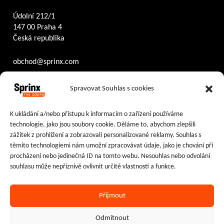
Údolní 212/1
147 00 Praha 4
Česká republika
obchod@sprinx.com
Otevírací doba recepce:
Spravovat Souhlas s cookies
PO – ČT
8:30 – 17:30
PÁ
8:30 – 16:30
K ukládání a/nebo přístupu k informacím o zařízení používáme
technologie, jako jsou soubory cookie. Děláme to, abychom zlepšili
Sledujte nás na:
zážitek z prohlížení a zobrazovali personalizované reklamy. Souhlas s
těmito technologiemi nám umožní zpracovávat údaje, jako je chování při
Facebook
Instagram
LinkedIn
procházení nebo jedinečná ID na tomto webu. Nesouhlas nebo odvolání
souhlasu může nepříznivě ovlivnit určité vlastnosti a funkce.
Přijmout
Ochrana osobních údajů
|
Cookies
Odmítnout