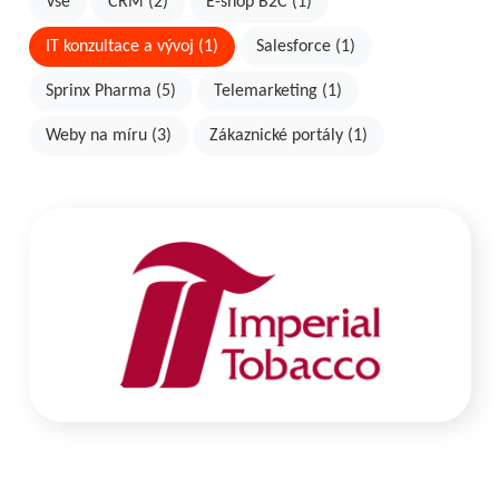
Vše
CRM (2)
E-shop B2C (1)
IT konzultace a vývoj (1)
Salesforce (1)
Sprinx Pharma (5)
Telemarketing (1)
Weby na míru (3)
Zákaznické portály (1)